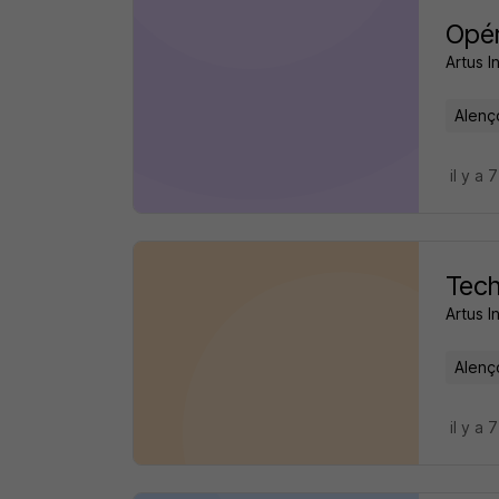
Opér
Artus I
Alenç
il y a 
Tech
Artus I
Alenç
il y a 