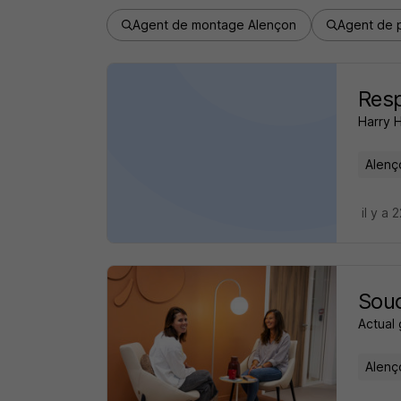
Agent de montage Alençon
Agent de 
Res
Harry 
Alenç
il y a 
Sou
Actual
Alenç