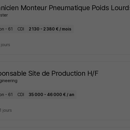
nicien Monteur Pneumatique Poids Lourd
ster
on - 61
CDI
2 130 - 2 380 € / mois
5 jours
onsable Site de Production H/F
gineering
on - 61
CDI
35 000 - 46 000 € / an
21 jours