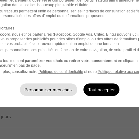
ettent également d’observer le comportement de nos utilisateurs afin d'améliorer no
mbleur - Soudeur en Atelier H/F
igation dans nos sites beaucoup plus rapide et fluide.
u traceurs permettent enfin de personnaliser les interfaces de consultation et d'eff
 Chateauneuf
personnalisée des offres d'emploi ou de formations proposées.
icitaires
on - 61
CDI
13 - 15 € / heure
accord
, nous et nos partenaires (Facebook,
Google Ads
, Critéo, Bing,) pouvons util
 vous proposer des publicités pour des offres d’emploi ou des offres de formations
ter vos probabilités de trouver rapidement un emploi ou une formation.
5 jours
es personnalisent ces publicités en fonction de votre navigation, de votre profil et 
à tout moment
paramétrer vos choix
ou
retirer votre consentement
en cliquant s
raceurs
" en bas de page.
r plus, consultez notre
Politique de confidentialité
et notre
Politique relative aux co
ateur sur Machine Cnc H/F
 Chateauneuf
Personnaliser mes choix
Tout accepter
on - 61
CDI
13 - 15 € / heure
5 jours