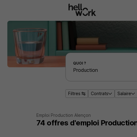
Aller au contenu principal
Effectuer une recherche d'emploi par localité
QUOI ?
Filtres
Contrats
Salaire
Emploi Production Alençon
74
offres d'emploi
Productio