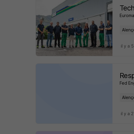
Tech
Euroma
Alenç
il y a 
Resp
Fed En
Alenç
il y a 