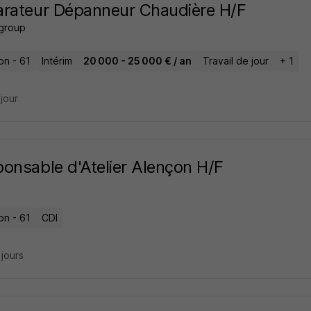
rateur Dépanneur Chaudière H/F
 group
on - 61
Intérim
20 000 - 25 000 € / an
Travail de jour
+ 1
 jour
onsable d'Atelier Alençon H/F
on - 61
CDI
3 jours