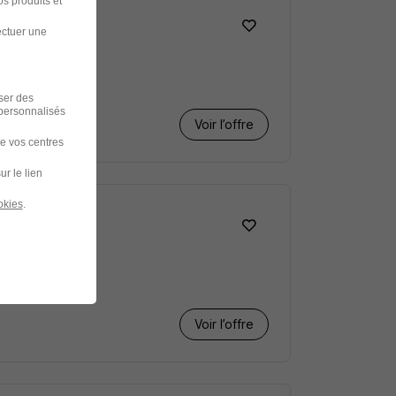
s produits et
ectuer une
iser des
 personnalisés
Voir l’offre
de vos centres
ur le lien
okies
.
Voir l’offre