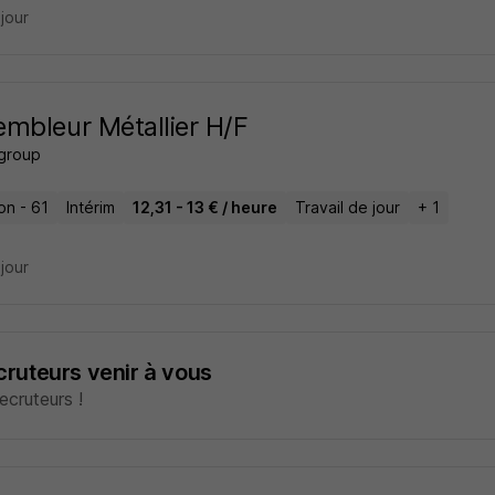
 jour
mbleur Métallier H/F
 group
on - 61
Intérim
12,31 - 13 € / heure
Travail de jour
+ 1
 jour
ecruteurs venir à vous
cruteurs !