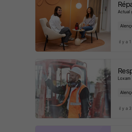
Répa
Actual
Alenç
il y a 1
Resp
Loxam
Alenç
il y a 