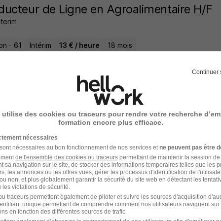
ucteur de Ligne en Agroalimentaire H/F
nterim
on - 61
Intérim
13 € / heure
18 mois
7 jours
Continuer 
 utilise des cookies ou traceurs pour rendre votre recherche d’em
nicien de Maintenance d'Instruments de M
formation encore plus efficace.
 Molen
ictement nécessaires
 sont nécessaires au bon fonctionnement de nos services et
ne peuvent pas être d
on - 61
CDI
27 000 - 31 000 € / an
amment
de l'ensemble des cookies ou traceurs
permettant de maintenir la session de l
t sa navigation sur le site, de stocker des informations temporaires telles que les 
rs, les annonces ou les offres vues, gérer les processus d'identification de l'utilisateur,
ou non, et plus globalement garantir la sécurité du site web en détectant les tentati
4 jours
les violations de sécurité.
u traceurs permettent également de piloter et suivre les sources d'acquisition d'a
identifiant unique permettant de comprendre comment nos utilisateurs naviguent sur 
ns en fonction des différentes sources de trafic.