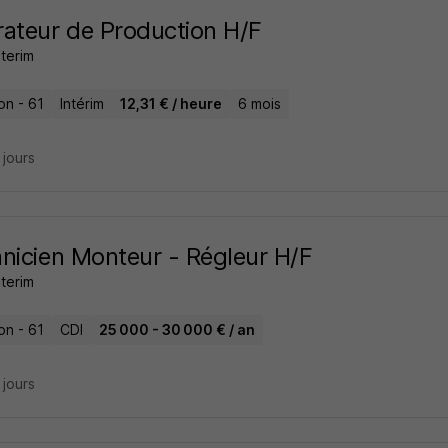
ateur de Production H/F
nterim
on - 61
Intérim
12,31 € / heure
6 mois
7 jours
nicien Monteur - Régleur H/F
nterim
on - 61
CDI
25 000 - 30 000 € / an
7 jours