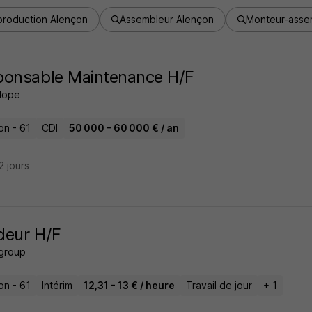
production Alençon
Assembleur Alençon
Monteur-asse
ponsable Maintenance H/F
Hope
on - 61
CDI
50 000 - 60 000 € / an
22 jours
deur H/F
 group
on - 61
Intérim
12,31 - 13 € / heure
Travail de jour
+ 1