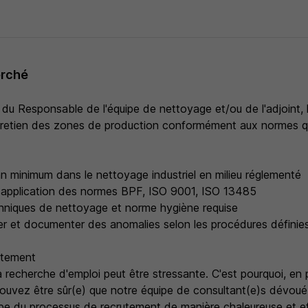
erché
 du Responsable de l'équipe de nettoyage et/ou de l'adjoint,
ntretien des zones de production conformément aux normes qu
an minimum dans le nettoyage industriel en milieu réglementé
application des normes BPF, ISO 9001, ISO 13485
hniques de nettoyage et norme hygiène requise
ler et documenter des anomalies selon les procédures définie
utement
 recherche d'emploi peut être stressante. C'est pourquoi, en 
ouvez être sûr(e) que notre équipe de consultant(e)s dévoué
pe du processus de recrutement de manière chaleureuse et ef