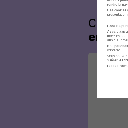
Ils nous perm
rendre la nav
Ces cookies o
présentation 
Créez 
Cookies publ
Avec votre 
envoye
traceurs pour
afin d’augmen
Nos partenair
d’intérêt.
Vous pouvez 
"
Gérer les t
Pour en savoi