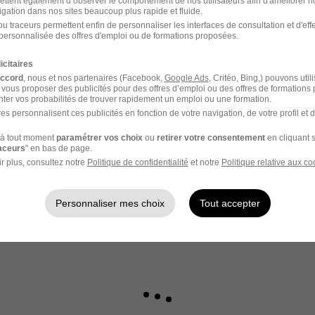
ettent également d’observer le comportement de nos utilisateurs afin d'améliorer no
igation dans nos sites beaucoup plus rapide et fluide.
u traceurs permettent enfin de personnaliser les interfaces de consultation et d'eff
personnalisée des offres d'emploi ou de formations proposées.
votre compte Hellowork 
icitaires
accord
, nous et nos partenaires (Facebook,
Google Ads
, Critéo, Bing,) pouvons util
z votre candidature !
 vous proposer des publicités pour des offres d’emploi ou des offres de formations
ter vos probabilités de trouver rapidement un emploi ou une formation.
es personnalisent ces publicités en fonction de votre navigation, de votre profil et 
à tout moment
paramétrer vos choix
ou
retirer votre consentement
en cliquant s
raceurs
" en bas de page.
r plus, consultez notre
Politique de confidentialité
et notre
Politique relative aux co
Personnaliser mes choix
Tout accepter