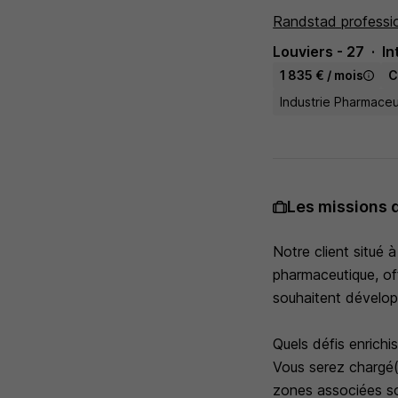
Randstad professi
Louviers - 27
In
1 835 € / mois
C
Industrie Pharmaceu
Les missions 
Notre client situé 
pharmaceutique, of
souhaitent développ
Quels défis enrichi
Vous serez chargé(e
zones associées so