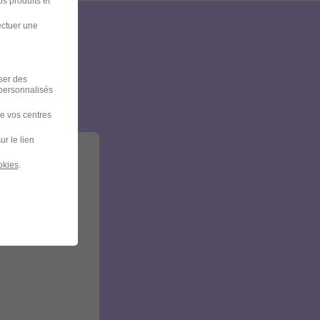
s produits et
ectuer une
et
iser des
 personnalisés
de vos centres
ur le lien
okies
.