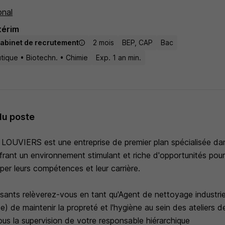
onal
térim
abinet de recrutement
2 mois
BEP, CAP
Bac
tique • Biotechn. • Chimie
Exp. 1 an min.
du poste
à LOUVIERS est une entreprise de premier plan spécialisée dans
frant un environnement stimulant et riche d'opportunités pour
er leurs compétences et leur carrière.
ssants relèverez-vous en tant qu'Agent de nettoyage industrie
) de maintenir la propreté et l'hygiène au sein des ateliers 
us la supervision de votre responsable hiérarchique