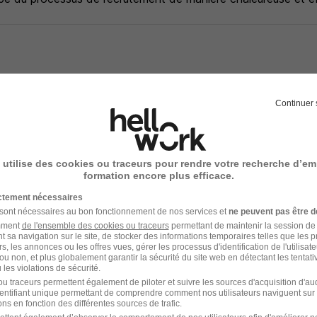
u groupe Randstad France, est l'expert en recrutement de prof
Continuer 
. Nos équipes sont à votre écoute pour vous proposer des op
érim, CDD ou CDI. Organisés par domaine d'expertise, nous 
e carrière pour vous aider à décrocher le poste qui vous cor
 utilise des cookies ou traceurs pour rendre votre recherche d’em
formation encore plus efficace.
-faire en ingénierie et en industrie, nous sommes à même de 
ictement nécessaires
rière à la hauteur de vos ambitions.
 sont nécessaires au bon fonctionnement de nos services et
ne peuvent pas être d
amment
de l'ensemble des cookies ou traceurs
permettant de maintenir la session de l
t sa navigation sur le site, de stocker des informations temporaires telles que les 
rs, les annonces ou les offres vues, gérer les processus d'identification de l'utilisateur,
ou non, et plus globalement garantir la sécurité du site web en détectant les tentati
- Réf : 307-U27-0003604_01C
les violations de sécurité.
u traceurs permettent également de piloter et suivre les sources d'acquisition d'a
identifiant unique permettant de comprendre comment nos utilisateurs naviguent sur 
ns en fonction des différentes sources de trafic.