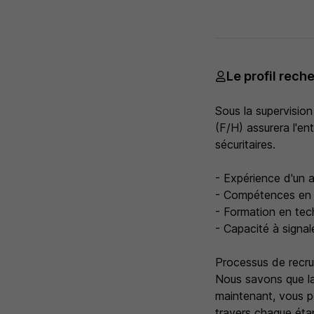
Le profil rech
Sous la supervision
(F/H) assurera l'e
sécuritaires.
- Expérience d'un 
- Compétences en 
- Formation en tec
- Capacité à signa
Processus de recr
Nous savons que la
maintenant, vous p
travers chaque éta