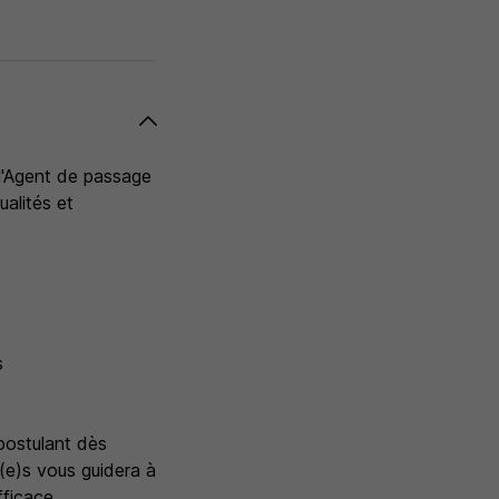
 l'Agent de passage
alités et
s
postulant dès
(e)s vous guidera à
ficace.