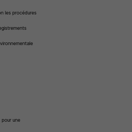
on les procédures
registrements
environnementale
, pour une