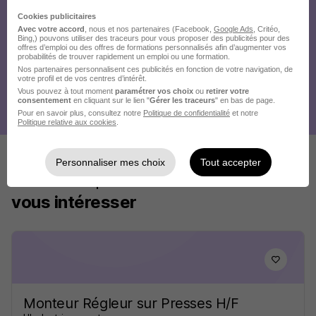
Cookies publicitaires
Avec votre accord
, nous et nos partenaires (Facebook,
Google Ads
, Critéo,
Bing,) pouvons utiliser des traceurs pour vous proposer des publicités pour des
offres d’emploi ou des offres de formations personnalisés afin d’augmenter vos
probabilités de trouver rapidement un emploi ou une formation.
Nos partenaires personnalisent ces publicités en fonction de votre navigation, de
votre profil et de vos centres d’intérêt.
Vous pouvez à tout moment
paramétrer vos choix
ou
retirer votre
consentement
en cliquant sur le lien "
Gérer les traceurs
" en bas de page.
Pour en savoir plus, consultez notre
Politique de confidentialité
et notre
Politique relative aux cookies
.
Personnaliser mes choix
Tout accepter
Ces offres pourraient aussi
vous intéresser
Monteur Régleur sur Presses H/F