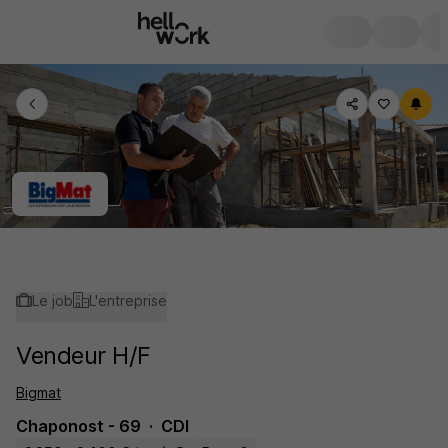
Le job
L'entreprise
Vendeur H/F
Bigmat
Chaponost - 69
CDI