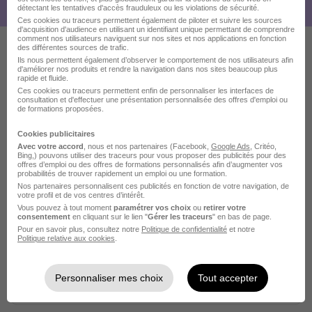
détectant les tentatives d'accès frauduleux ou les violations de sécurité.
Ces cookies ou traceurs permettent également de piloter et suivre les sources
d'acquisition d'audience en utilisant un identifiant unique permettant de comprendre
comment nos utilisateurs naviguent sur nos sites et nos applications en fonction
des différentes sources de trafic.
Ils nous permettent également d’observer le comportement de nos utilisateurs afin
Ces offres pourraient aussi
d'améliorer nos produits et rendre la navigation dans nos sites beaucoup plus
rapide et fluide.
vous intéresser
Ces cookies ou traceurs permettent enfin de personnaliser les interfaces de
consultation et d'effectuer une présentation personnalisée des offres d'emploi ou
de formations proposées.
Cookies publicitaires
Avec votre accord
, nous et nos partenaires (Facebook,
Google Ads
, Critéo,
Bing,) pouvons utiliser des traceurs pour vous proposer des publicités pour des
offres d’emploi ou des offres de formations personnalisés afin d’augmenter vos
probabilités de trouver rapidement un emploi ou une formation.
Nos partenaires personnalisent ces publicités en fonction de votre navigation, de
Employé Polyvalent H/F
votre profil et de vos centres d’intérêt.
BIOCOOP Breg Osio
Vous pouvez à tout moment
paramétrer vos choix
ou
retirer votre
consentement
en cliquant sur le lien "
Gérer les traceurs
" en bas de page.
Pour en savoir plus, consultez notre
Politique de confidentialité
et notre
Politique relative aux cookies
.
Bourgoin-Jallieu - 38
CDI
1 867,02 - 1 916 € / mois
Personnaliser mes choix
Tout accepter
Voir l’offre
il y a 14 jours