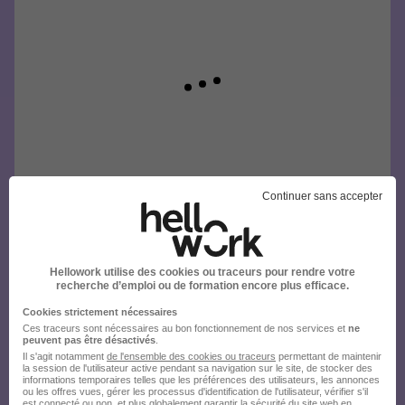
Continuer sans accepter
Hellowork utilise des cookies ou traceurs pour rendre votre
recherche d’emploi ou de formation encore plus efficace.
Cookies strictement nécessaires
Ces traceurs sont nécessaires au bon fonctionnement de nos services et
ne
peuvent pas être désactivés
.
Il s'agit notamment
de l'ensemble des cookies ou traceurs
permettant de maintenir
la session de l'utilisateur active pendant sa navigation sur le site, de stocker des
informations temporaires telles que les préférences des utilisateurs, les annonces
ou les offres vues, gérer les processus d'identification de l'utilisateur, vérifier s'il
est connecté ou non, et plus globalement garantir la sécurité du site web en