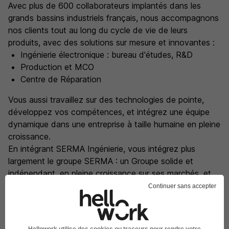
Avec plus de 600 collaborateurs implantés dans les
grands bassins industriels français, nous accompagnons
nos clients tout au long du cycle de vie de leurs
produits, avec des solutions sur mesure et innovantes :
Ingénierie électronique : bureau d'études, R&D
Production et MCO
Centre de Réparation
Vous aussi travaillez sur des technologies de pointe,
développez vos compétences, et intégrez une équipe
dynamique dans une entreprise à taille humaine en pleine
croissance.
En intégrant SERMA Ingénierie, vous intégrez plus
largement le groupe SERMA : un Groupe solide et
indépendant, en pleine croissance sur ses marchés, et
expert des métiers de l'électronique et de la
Continuer sans accepter
microélectronique, de l'énergie, de la cybersécurité et
des télécoms.
Nos différences ?
Hellowork utilise des cookies ou traceurs pour rendre votre