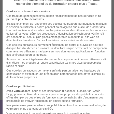
Près de 35 ans d'expertise multisectorielle
recherche d’emploi ou de formation encore plus efficace.
Des projets R&D ambitieux
Cookies strictement nécessaires
Des équipements de pointe (laboratoires, BE, salles
Ces traceurs sont nécessaires au bon fonctionnement de nos services et
ne
peuvent pas être désactivés
.
blanches...)
Il s'agit notamment
de l'ensemble des cookies ou traceurs
permettant de maintenir
Des opportunités de carrière nombreuses
la session de l'utilisateur active pendant sa navigation sur le site, de stocker des
informations temporaires telles que les préférences des utilisateurs, les annonces
Un maillage géographique national et international
ou les offres vues, gérer les processus d'identification de l'utilisateur, vérifier s'il
est connecté ou non, et plus globalement garantir la sécurité du site web en
Un esprit d'équipe fort et une proximité avec le
détectant les tentatives d'accès frauduleux ou les violations de sécurité.
management
Ces cookies ou traceurs permettent également de piloter et suivre les sources
d'acquisition d'audience en utilisant un identifiant unique permettant de comprendre
Une ouverture du capital aux salariés (60% du capital
comment nos utilisateurs naviguent sur nos sites et nos applications en fonction
des différentes sources de trafic.
est détenu par ses salariés et managers)
Ils nous permettent également d’observer le comportement de nos utilisateurs afin
d'améliorer nos produits et rendre la navigation dans nos sites beaucoup plus
rapide et fluide.
Rejoignez un groupe tourné vers l'avenir : ensemble,
Ces cookies ou traceurs permettent enfin de personnaliser les interfaces de
construisons les technologies de demain !
consultation et d'effectuer une présentation personnalisée des offres d'emploi ou
de formations proposées.
Cookies publicitaires
Avec votre accord
, nous et nos partenaires (Facebook,
Google Ads
, Critéo,
Publiée le 07/08/2026 - Réf : 3865825/27860161 ASF0/31T
Bing,) pouvons utiliser des traceurs pour vous proposer des publicités pour des
offres d’emploi ou des offres de formations personnalisés afin d’augmenter vos
probabilités de trouver rapidement un emploi ou une formation.
Nos partenaires personnalisent ces publicités en fonction de votre navigation, de
votre profil et de vos centres d’intérêt.
Créez votre compte Hellowork et
Vous pouvez à tout moment
paramétrer vos choix
ou
retirer votre