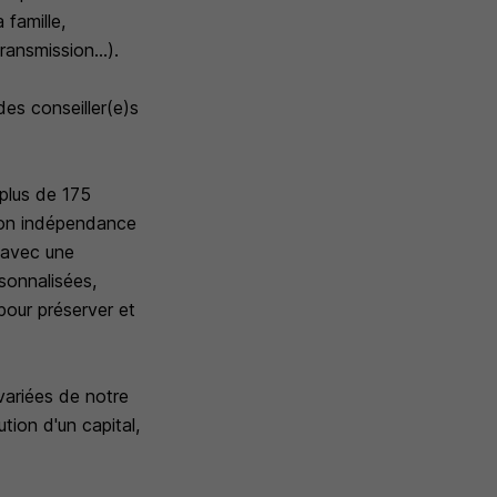
 famille,
ransmission...).
s conseiller(e)s
plus de 175
. Son indépendance
r avec une
rsonnalisées,
 pour préserver et
ariées de notre
ution d'un capital,