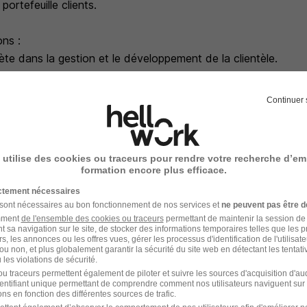
portefeuille clients.
ons :
te dans la gestion et le développement de la clientèle.
ation : vous gérez votre emploi du temps et vos priorités.
ractive, directement liée à vos performances.
Continuer 
ale et sociale grâce à la gestion de vos charges professionnel
tenaires, produits et stratégies d'investissement en toute in
ution rapide selon vos résultats et ambitions.
 utilise des cookies ou traceurs pour rendre votre recherche d’em
 national et d'une structure de proximité tout en conservant 
formation encore plus efficace.
ictement nécessaires
otre expertise et reconnaissance directe de vos clients.
 sont nécessaires au bon fonctionnement de nos services et
ne peuvent pas être d
amment
de l'ensemble des cookies ou traceurs
permettant de maintenir la session de l
t sa navigation sur le site, de stocker des informations temporaires telles que les 
..
rs, les annonces ou les offres vues, gérer les processus d'identification de l'utilisateur,
ou non, et plus globalement garantir la sécurité du site web en détectant les tentati
les violations de sécurité.
 :
u traceurs permettent également de piloter et suivre les sources d'acquisition d'a
identifiant unique permettant de comprendre comment nos utilisateurs naviguent sur 
ns en fonction des différentes sources de trafic.