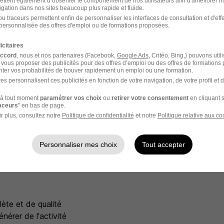
eux et tenace.
ettent également d’observer le comportement de nos utilisateurs afin d'améliorer no
igation dans nos sites beaucoup plus rapide et fluide.
u traceurs permettent enfin de personnaliser les interfaces de consultation et d'eff
ous développer au sein d'un cabinet de gestion de patrimoine
personnalisée des offres d'emploi ou de formations proposées.
icitaires
accord
, nous et nos partenaires (Facebook,
Google Ads
, Critéo, Bing,) pouvons util
 vous proposer des publicités pour des offres d’emploi ou des offres de formations
 d'équipe.
ter vos probabilités de trouver rapidement un emploi ou une formation.
es personnalisent ces publicités en fonction de votre navigation, de votre profil et 
hallenges et vous dépasser.
à tout moment
paramétrer vos choix
ou
retirer votre consentement
en cliquant s
raceurs
" en bas de page.
r plus, consultez notre
Politique de confidentialité
et notre
Politique relative aux co
nt et aimez apprendre.
Personnaliser mes choix
Tout accepter
s
ète et de qualité
nérer de l'activité