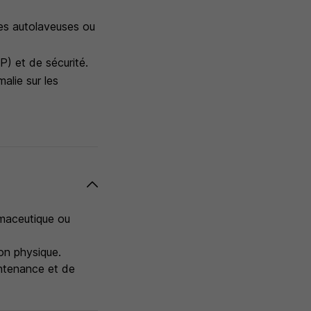
es autolaveuses ou
) et de sécurité.
malie sur les
rmaceutique ou
on physique.
ntenance et de