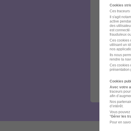
Cookies str
Ces traceurs
Il s'agit not
active pendan
des utilisateu
est connecté 
frauduleux ou 
Ces cookies o
utilisant un 
nos applicatio
Ils nous perm
rendre la nav
Ces cookies o
présentation 
Cookies publ
Avec votre 
traceurs pour
afin d’augmen
Nos partenair
d’intérêt.
Vous pouvez 
"
Gérer les t
Pour en savoi