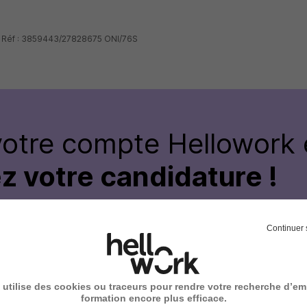
- Réf : 3859443/27828675 ONI/76S
votre compte Hellowork 
z votre candidature !
Continuer 
 utilise des cookies ou traceurs pour rendre votre recherche d’em
formation encore plus efficace.