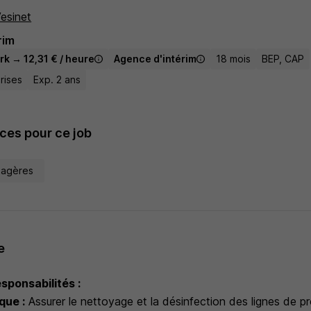
esinet
rim
rk → 12,31 € / heure
Agence d'intérim
18 mois
BEP, CAP
rises
Exp. 2 ans
es pour ce job
agères
e
sponsabilités :
que :
Assurer le nettoyage et la désinfection des lignes de p