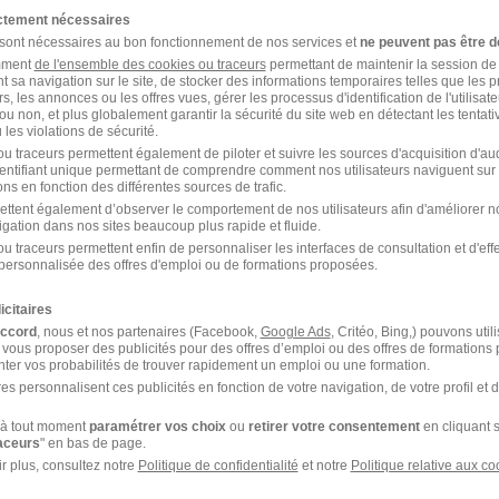
ictement nécessaires
 sont nécessaires au bon fonctionnement de nos services et
ne peuvent pas être d
amment
de l'ensemble des cookies ou traceurs
permettant de maintenir la session de l
t sa navigation sur le site, de stocker des informations temporaires telles que les 
rs, les annonces ou les offres vues, gérer les processus d'identification de l'utilisateur,
ou non, et plus globalement garantir la sécurité du site web en détectant les tentati
les violations de sécurité.
u traceurs permettent également de piloter et suivre les sources d'acquisition d'a
identifiant unique permettant de comprendre comment nos utilisateurs naviguent sur 
ns en fonction des différentes sources de trafic.
ettent également d’observer le comportement de nos utilisateurs afin d'améliorer no
igation dans nos sites beaucoup plus rapide et fluide.
u traceurs permettent enfin de personnaliser les interfaces de consultation et d'eff
personnalisée des offres d'emploi ou de formations proposées.
icitaires
accord
, nous et nos partenaires (Facebook,
Google Ads
, Critéo, Bing,) pouvons util
 vous proposer des publicités pour des offres d’emploi ou des offres de formations
ter vos probabilités de trouver rapidement un emploi ou une formation.
es personnalisent ces publicités en fonction de votre navigation, de votre profil et 
à tout moment
paramétrer vos choix
ou
retirer votre consentement
en cliquant s
raceurs
" en bas de page.
r plus, consultez notre
Politique de confidentialité
et notre
Politique relative aux co