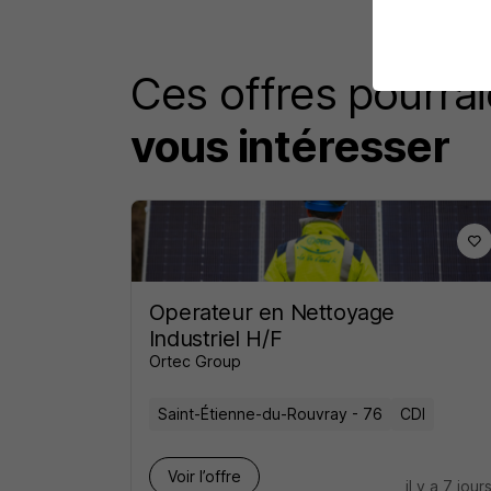
Ces offres pourrai
vous intéresser
Operateur en Nettoyage
Industriel H/F
Ortec Group
Saint-Étienne-du-Rouvray - 76
CDI
Voir l’offre
il y a 7 jour