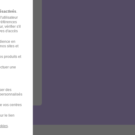
ésactivés
.
'utilisateur
préférences
 vérifier s'il
ves d'accès
udience en
nos sites et
s produits et
ectuer une
iser des
 personnalisés
de vos centres
ur le lien
okies
.