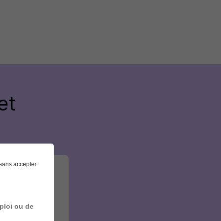
et
sans accepter
ploi ou de