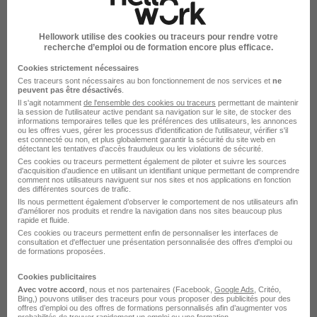
Hellowork utilise des cookies ou traceurs pour rendre votre
recherche d’emploi ou de formation encore plus efficace.
Cookies strictement nécessaires
Ces traceurs sont nécessaires au bon fonctionnement de nos services et
ne
peuvent pas être désactivés
.
Il s'agit notamment
de l'ensemble des cookies ou traceurs
permettant de maintenir
la session de l'utilisateur active pendant sa navigation sur le site, de stocker des
informations temporaires telles que les préférences des utilisateurs, les annonces
ou les offres vues, gérer les processus d'identification de l'utilisateur, vérifier s'il
est connecté ou non, et plus globalement garantir la sécurité du site web en
La carte
détectant les tentatives d'accès frauduleux ou les violations de sécurité.
Ces cookies ou traceurs permettent également de piloter et suivre les sources
2 Rue Jean Vielledent
d'acquisition d'audience en utilisant un identifiant unique permettant de comprendre
comment nos utilisateurs naviguent sur nos sites et nos applications en fonction
6 de plus
66100 Perpignan
des différentes sources de trafic.
Ils nous permettent également d’observer le comportement de nos utilisateurs afin
d'améliorer nos produits et rendre la navigation dans nos sites beaucoup plus
rapide et fluide.
Ces cookies ou traceurs permettent enfin de personnaliser les interfaces de
Localiser le poste
consultation et d'effectuer une présentation personnalisée des offres d'emploi ou
de formations proposées.
Cookies publicitaires
Avec votre accord
, nous et nos partenaires (Facebook,
Google Ads
, Critéo,
Bing,) pouvons utiliser des traceurs pour vous proposer des publicités pour des
offres d’emploi ou des offres de formations personnalisés afin d’augmenter vos
probabilités de trouver rapidement un emploi ou une formation.