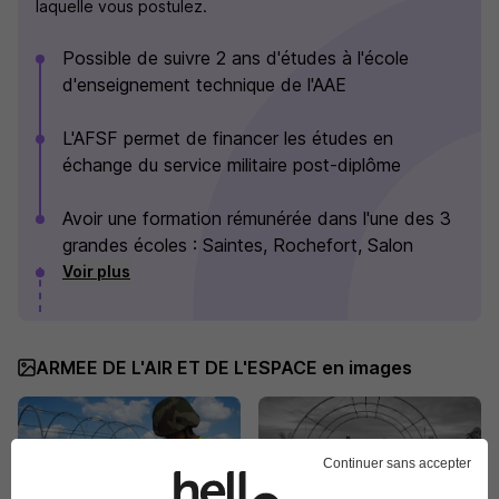
laquelle vous postulez.
Possible de suivre 2 ans d'études à l'école
d'enseignement technique de l'AAE
L'AFSF permet de financer les études en
échange du service militaire post-diplôme
Avoir une formation rémunérée dans l'une des 3
grandes écoles : Saintes, Rochefort, Salon
Voir plus
ARMEE DE L'AIR ET DE L'ESPACE en images
Continuer sans accepter