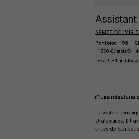
Assistan
ARMEE DE L'AIR E
Pontoise - 95
C
1 550 € / mois
4
Exp. 0 - 1 an (débu
Les missions 
L'assistant renseig
stratégiques. Il tra
unités de combat 