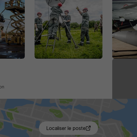
on
4 de p
Localiser le poste