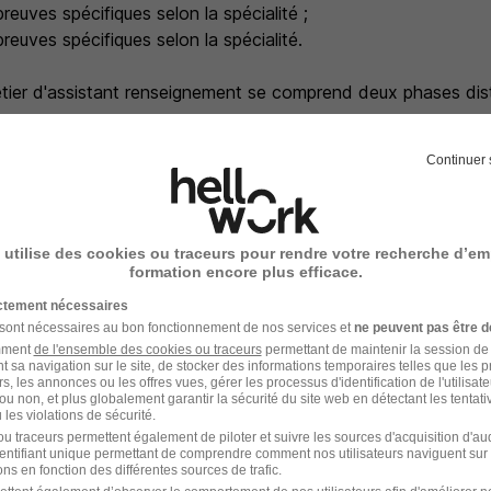
reuves spécifiques selon la spécialité ;
preuves spécifiques selon la spécialité.
tier d'assistant renseignement se comprend deux phases dist
ntre de Préparation Opérationnelle du Combattant de l'armée 
Continuer 
 à Orange dans Vaucluse, pour apprendre les bases du travail 
pécialité se poursuit à Strasbourg pour une durée de 4 semai
ormation rémunérée
 utilise des cookies ou traceurs pour rendre votre recherche d’em
formation encore plus efficace.
ion assistant renseignement marque votre entrée dans cette c
me si vous n'êtes pas encore titulaire du diplôme, vous dispo
ictement nécessaires
er durant les formations pour vous concentrer sur l'apprentis
 sont nécessaires au bon fonctionnement de nos services et
ne peuvent pas être d
amment
de l'ensemble des cookies ou traceurs
permettant de maintenir la session de l
t sa navigation sur le site, de stocker des informations temporaires telles que les 
rs, les annonces ou les offres vues, gérer les processus d'identification de l'utilisateur,
ou non, et plus globalement garantir la sécurité du site web en détectant les tentati
les violations de sécurité.
u traceurs permettent également de piloter et suivre les sources d'acquisition d'a
s
identifiant unique permettant de comprendre comment nos utilisateurs naviguent sur 
ns en fonction des différentes sources de trafic.