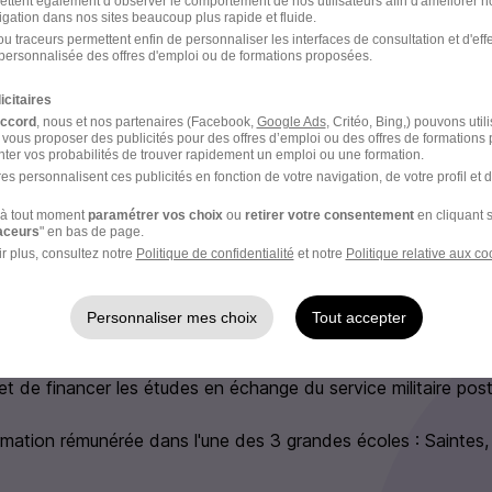
ettent également d’observer le comportement de nos utilisateurs afin d'améliorer no
mission par an
igation dans nos sites beaucoup plus rapide et fluide.
u traceurs permettent enfin de personnaliser les interfaces de consultation et d'eff
n sur les tarifs SNCF pour vous
personnalisée des offres d'emploi ou de formations proposées.
r votre conjoint et vos enfants
e que vous soyez un homme ou une femme
icitaires
ement en tant qu’aviateur
accord
, nous et nos partenaires (Facebook,
Google Ads
, Critéo, Bing,) pouvons util
 vous proposer des publicités pour des offres d’emploi ou des offres de formations
ssible sur base pour les nouveaux engagés
ter vos probabilités de trouver rapidement un emploi ou une formation.
es personnalisent ces publicités en fonction de votre navigation, de votre profil et 
à tout moment
paramétrer vos choix
ou
retirer votre consentement
en cliquant s
raceurs
" en bas de page.
e recrutement
r plus, consultez notre
Politique de confidentialité
et notre
Politique relative aux co
rutement peuvent varier selon l'offre à laquelle vous postulez.
Personnaliser mes choix
Tout accepter
suivre 2 ans d'études à l'école d'enseignement technique de 
t de financer les études en échange du service militaire pos
rmation rémunérée dans l'une des 3 grandes écoles : Saintes,