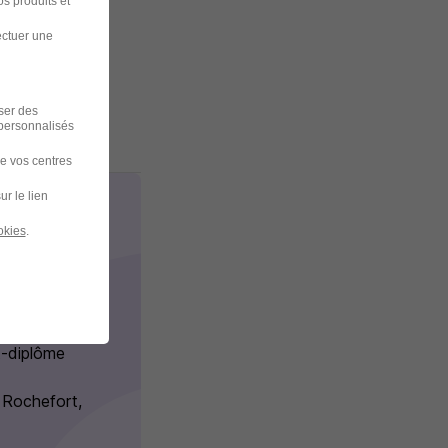
s produits et
ectuer une
iser des
 personnalisés
de vos centres
ur le lien
okies
.
l'AAE
t-diplôme
 Rochefort,