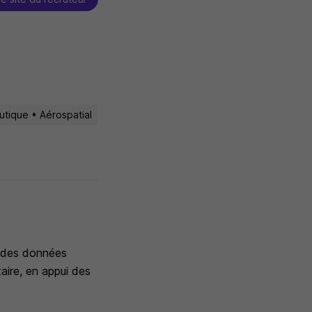
utique • Aérospatial
er des données
taire, en appui des