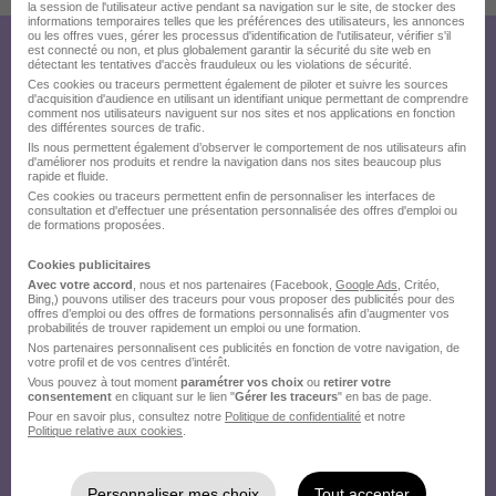
la session de l'utilisateur active pendant sa navigation sur le site, de stocker des
informations temporaires telles que les préférences des utilisateurs, les annonces
ou les offres vues, gérer les processus d'identification de l'utilisateur, vérifier s'il
est connecté ou non, et plus globalement garantir la sécurité du site web en
Créez votre compte
détectant les tentatives d'accès frauduleux ou les violations de sécurité.
Ces cookies ou traceurs permettent également de piloter et suivre les sources
Hellowork et postulez
d'acquisition d'audience en utilisant un identifiant unique permettant de comprendre
comment nos utilisateurs naviguent sur nos sites et nos applications en fonction
des différentes sources de trafic.
sur le site du recruteur !
Ils nous permettent également d’observer le comportement de nos utilisateurs afin
d'améliorer nos produits et rendre la navigation dans nos sites beaucoup plus
rapide et fluide.
Ces cookies ou traceurs permettent enfin de personnaliser les interfaces de
consultation et d'effectuer une présentation personnalisée des offres d'emploi ou
de formations proposées.
Cookies publicitaires
Avec votre accord
, nous et nos partenaires (Facebook,
Google Ads
, Critéo,
Bing,) pouvons utiliser des traceurs pour vous proposer des publicités pour des
offres d’emploi ou des offres de formations personnalisés afin d’augmenter vos
probabilités de trouver rapidement un emploi ou une formation.
Nos partenaires personnalisent ces publicités en fonction de votre navigation, de
votre profil et de vos centres d’intérêt.
Vous pouvez à tout moment
paramétrer vos choix
ou
retirer votre
consentement
en cliquant sur le lien "
Gérer les traceurs
" en bas de page.
Pour en savoir plus, consultez notre
Politique de confidentialité
et notre
Politique relative aux cookies
.
Personnaliser mes choix
Tout accepter