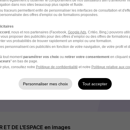
ettent également d’observer le comportement de nos utilisateurs afin d'améliorer no
ement en tant qu’aviateur
igation dans nos sites beaucoup plus rapide et fluide.
ssible sur base pour les nouveaux engagés
u traceurs permettent enfin de personnaliser les interfaces de consultation et d'eff
personnalisée des offres d'emploi ou de formations proposées.
icitaires
e recrutement
accord
, nous et nos partenaires (Facebook,
Google Ads
, Critéo, Bing,) pouvons util
 vous proposer des publicités pour des offres d’emploi ou des offres de formations
ter vos probabilités de trouver rapidement un emploi ou une formation.
rutement peuvent varier selon l'offre à laquelle vous postulez.
es personnalisent ces publicités en fonction de votre navigation, de votre profil et 
suivre 2 ans d'études à l'école d'enseignement technique de 
à tout moment
paramétrer vos choix
ou
retirer votre consentement
en cliquant s
raceurs
" en bas de page.
r plus, consultez notre
Politique de confidentialité
et notre
Politique relative aux co
t de financer les études en échange du service militaire pos
Personnaliser mes choix
Tout accepter
rmation rémunérée dans l'une des 3 grandes écoles : Saintes,
R ET DE L'ESPACE en images