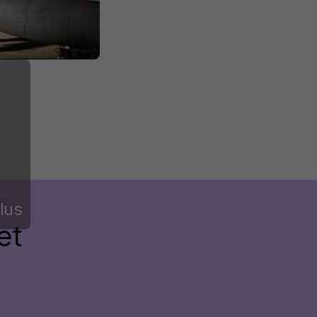
lus
et