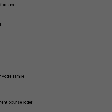
erformance
s.
 votre famille.
ment pour se loger