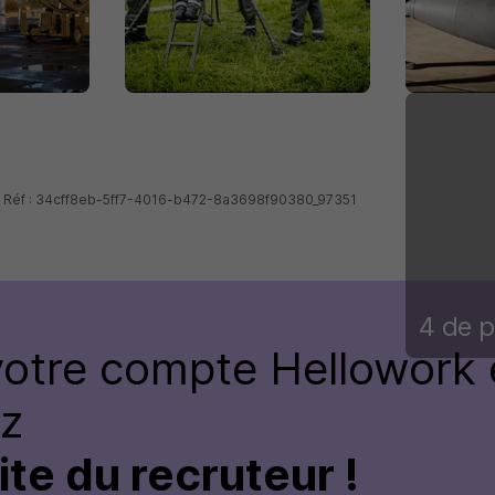
 - Réf : 34cff8eb-5ff7-4016-b472-8a3698f90380_97351
4 de p
votre compte
Hellowork 
ez
site du recruteur !