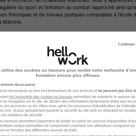
sée à Rochefort en Charentes Maritimes. Vous y apprendrez le
gulière du sport et l'initiation au combat rapproché ainsi qu'au
urs théoriques et de travaux pratiques comptables à l'école 
la Manche.
ormation rémunérée :
e formation, vous percevez l'intégralité de votre salaire de 
Continuer 
 % concentré sur l'apprentissage de votre métier, sans avoir à
. C'est l'idéal dans une démarche de reconversion professionn
 utilise des cookies ou traceurs pour rendre votre recherche d’em
formation encore plus efficace.
ictement nécessaires
 sont nécessaires au bon fonctionnement de nos services et
ne peuvent pas être d
s
amment
de l'ensemble des cookies ou traceurs
permettant de maintenir la session de l
t sa navigation sur le site, de stocker des informations temporaires telles que les 
rs, les annonces ou les offres vues, gérer les processus d'identification de l'utilisateur,
mission par an
ou non, et plus globalement garantir la sécurité du site web en détectant les tentati
n sur les tarifs SNCF pour vous
les violations de sécurité.
u traceurs permettent également de piloter et suivre les sources d'acquisition d'a
r votre conjoint et vos enfants
identifiant unique permettant de comprendre comment nos utilisateurs naviguent sur 
e que vous soyez un homme ou une femme
ns en fonction des différentes sources de trafic.