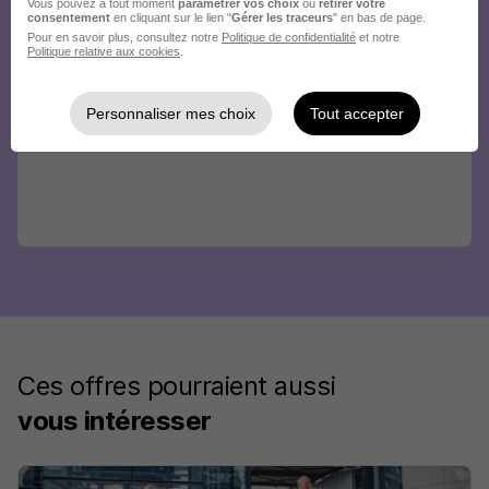
Vous pouvez à tout moment
paramétrer vos choix
ou
retirer votre
consentement
en cliquant sur le lien "
Gérer les traceurs
" en bas de page.
Pour en savoir plus, consultez notre
Politique de confidentialité
et notre
Politique relative aux cookies
.
Personnaliser mes choix
Tout accepter
Ces offres pourraient aussi
vous intéresser