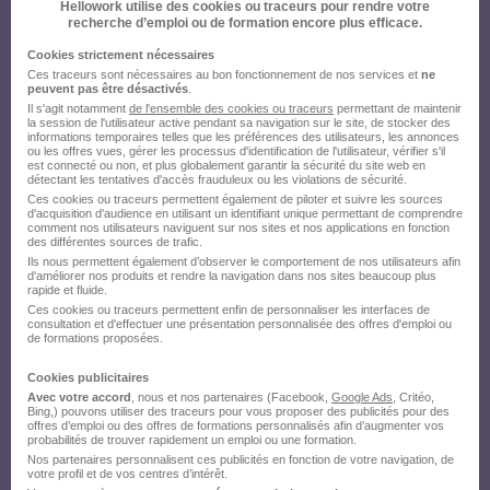
Hellowork utilise des cookies ou traceurs pour rendre votre
recherche d’emploi ou de formation encore plus efficace.
Cookies strictement nécessaires
Ces traceurs sont nécessaires au bon fonctionnement de nos services et
ne
peuvent pas être désactivés
.
Il s'agit notamment
de l'ensemble des cookies ou traceurs
permettant de maintenir
la session de l'utilisateur active pendant sa navigation sur le site, de stocker des
informations temporaires telles que les préférences des utilisateurs, les annonces
ou les offres vues, gérer les processus d'identification de l'utilisateur, vérifier s'il
est connecté ou non, et plus globalement garantir la sécurité du site web en
détectant les tentatives d'accès frauduleux ou les violations de sécurité.
Ces cookies ou traceurs permettent également de piloter et suivre les sources
d'acquisition d'audience en utilisant un identifiant unique permettant de comprendre
comment nos utilisateurs naviguent sur nos sites et nos applications en fonction
des différentes sources de trafic.
Ils nous permettent également d’observer le comportement de nos utilisateurs afin
d'améliorer nos produits et rendre la navigation dans nos sites beaucoup plus
rapide et fluide.
Ces cookies ou traceurs permettent enfin de personnaliser les interfaces de
consultation et d'effectuer une présentation personnalisée des offres d'emploi ou
de formations proposées.
Cookies publicitaires
Avec votre accord
, nous et nos partenaires (Facebook,
Google Ads
, Critéo,
Bing,) pouvons utiliser des traceurs pour vous proposer des publicités pour des
offres d’emploi ou des offres de formations personnalisés afin d’augmenter vos
probabilités de trouver rapidement un emploi ou une formation.
Nos partenaires personnalisent ces publicités en fonction de votre navigation, de
votre profil et de vos centres d’intérêt.