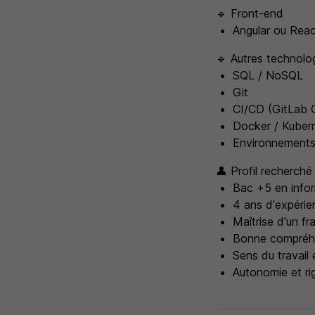
🔹 Front-end
Angular ou Reac
🔹 Autres technolo
SQL / NoSQL
Git
CI/CD (GitLab C
Docker / Kubern
Environnements
👤 Profil recherché
Bac +5 en info
4 ans d'expérie
Maîtrise d'un 
Bonne compréhen
Sens du travail 
Autonomie et ri