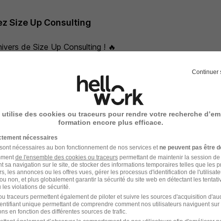
z Size Up Consulting
ivers de Size Up Consulting ! 🔥
 est plus qu'une simple société de conseil, elle se positionn
site de ses clients et de ses collaborateurs, guidée par les 4
Continuer 
ctif : la proximité , l'excellence, l'épanouissement et l'engag
 en constante évolution, les missions de Size Up Consultings
e et l'expérience utilisateur en exploitant pleinement le potent
 utilise des cookies ou traceurs pour rendre votre recherche d’em
ue dans trois domaines d'expertise majeures : la Data, le Dev
formation encore plus efficace.
ilisateur.
ictement nécessaires
clés : 200 experts IT, une durée moyenne d'ancienneté de 5 
 sont nécessaires au bon fonctionnement de nos services et
ne peuvent pas être d
més en 2022, l'appartenance à un groupe reconnu et présent
amment
de l'ensemble des cookies ou traceurs
permettant de maintenir la session de l
🚀
t sa navigation sur le site, de stocker des informations temporaires telles que les 
rs, les annonces ou les offres vues, gérer les processus d'identification de l'utilisateur,
d'une entreprise bienveillante où votre réussite sera aussi la 
ou non, et plus globalement garantir la sécurité du site web en détectant les tentati
les violations de sécurité.
u traceurs permettent également de piloter et suivre les sources d'acquisition d'a
identifiant unique permettant de comprendre comment nos utilisateurs naviguent sur 
ns en fonction des différentes sources de trafic.