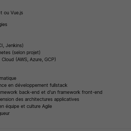
t ou Vue.js
gies
I, Jenkins)
etes (selon projet)
 Cloud (AWS, Azure, GCP)
rmatique
nce en développement fullstack
framework back-end et d'un framework front-end
sion des architectures applicatives
en équipe et culture Agile
gueur