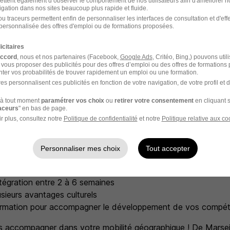
ettent également d’observer le comportement de nos utilisateurs afin d'améliorer no
igation dans nos sites beaucoup plus rapide et fluide.
entaires
u traceurs permettent enfin de personnaliser les interfaces de consultation et d'eff
personnalisée des offres d'emploi ou de formations proposées.
vous apportons :
icitaires
siques :
accord
, nous et nos partenaires (Facebook,
Google Ads
, Critéo, Bing,) pouvons util
ise en charge à 50%
 vous proposer des publicités pour des offres d’emploi ou des offres de formations
ter vos probabilités de trouver rapidement un emploi ou une formation.
t à 50% du titre de transport
es personnalisent ces publicités en fonction de votre navigation, de votre profil et 
:
à tout moment
paramétrer vos choix
ou
retirer votre consentement
en cliquant s
s et conviviaux en plein coeur de Lyon
raceurs
" en bas de page.
r plus, consultez notre
Politique de confidentialité
et notre
Politique relative aux co
e travailler chez un leader du marché
geante stable
ble et en croissance permanente
Personnaliser mes choix
Tout accepter
ts restaurant (9,5€ pris en charge employeur à 60%)
ooptation allant jusqu'à 1000€
ntégration entre 2 à 6 semaines
sieurs avantages culturels
 formation pour accompagner le développement de vos compé
 accompagner dans votre mobilité géographique ! De Marsei