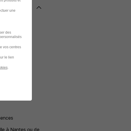
s produits et
ectuer une
iser des
 personnalisés
de vos centres
ur le lien
okies
.
tences
lle à Nantes ou de