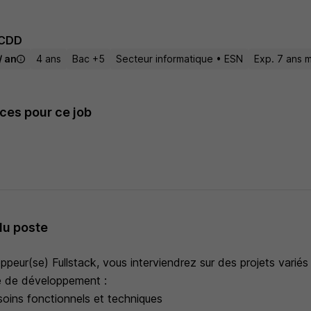
CDD
/ an
4 ans
Bac +5
Secteur informatique • ESN
Exp. 7 ans m
es pour ce job
du poste
peur(se) Fullstack, vous interviendrez sur des projets variés 
e de développement :
oins fonctionnels et techniques