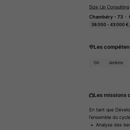
Size Up Consulting
Chambéry - 73
38 000 - 43 000 € 
Les compétenc
Git
Jenkins
Les missions 
En tant que Dévelop
l'ensemble du cycl
Analyse des bes