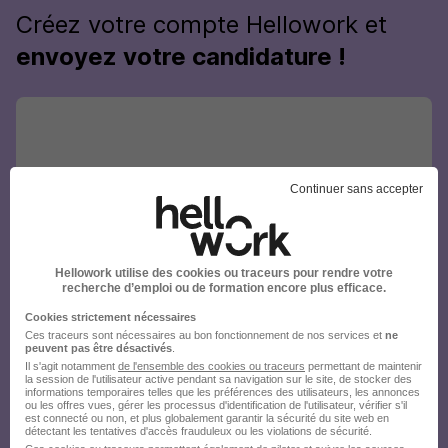
Créez votre compte Hellowork et
envoyez votre candidature !
Continuer sans accepter
Hellowork utilise des cookies ou traceurs pour rendre votre
recherche d’emploi ou de formation encore plus efficace.
Cookies strictement nécessaires
Ces traceurs sont nécessaires au bon fonctionnement de nos services et
ne
peuvent pas être désactivés
.
Il s'agit notamment
de l'ensemble des cookies ou traceurs
permettant de maintenir
la session de l'utilisateur active pendant sa navigation sur le site, de stocker des
informations temporaires telles que les préférences des utilisateurs, les annonces
ou les offres vues, gérer les processus d'identification de l'utilisateur, vérifier s'il
est connecté ou non, et plus globalement garantir la sécurité du site web en
détectant les tentatives d'accès frauduleux ou les violations de sécurité.