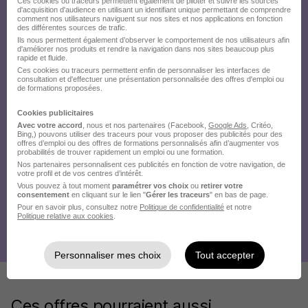
Ces cookies ou traceurs permettent également de piloter et suivre les sources
d'acquisition d'audience en utilisant un identifiant unique permettant de comprendre
comment nos utilisateurs naviguent sur nos sites et nos applications en fonction
des différentes sources de trafic.
Ils nous permettent également d’observer le comportement de nos utilisateurs afin
d'améliorer nos produits et rendre la navigation dans nos sites beaucoup plus
rapide et fluide.
Ces cookies ou traceurs permettent enfin de personnaliser les interfaces de
consultation et d'effectuer une présentation personnalisée des offres d'emploi ou
de formations proposées.
Cookies publicitaires
Avec votre accord
, nous et nos partenaires (Facebook,
Google Ads
, Critéo,
Bing,) pouvons utiliser des traceurs pour vous proposer des publicités pour des
offres d’emploi ou des offres de formations personnalisés afin d’augmenter vos
probabilités de trouver rapidement un emploi ou une formation.
Nos partenaires personnalisent ces publicités en fonction de votre navigation, de
votre profil et de vos centres d’intérêt.
Vous pouvez à tout moment
paramétrer vos choix
ou
retirer votre
consentement
en cliquant sur le lien "
Gérer les traceurs
" en bas de page.
Pour en savoir plus, consultez notre
Politique de confidentialité
et notre
Politique relative aux cookies
.
Personnaliser mes choix
Tout accepter
Ces offres pourraient aussi