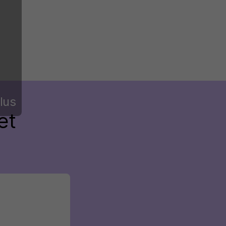
lus
et