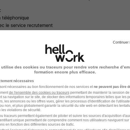
:
n téléphonique
ec le service recrutement
avec l'équipe opérationnelle
Continuer 
 utilise des cookies ou traceurs pour rendre votre recherche d’em
entaires
formation encore plus efficace.
ictement nécessaires
 sont nécessaires au bon fonctionnement de nos services et
ne peuvent pas être d
amment
de l'ensemble des cookies ou traceurs
permettant de maintenir la session de l
t sa navigation sur le site, de stocker des informations temporaires telles que les 
rs, les annonces ou les offres vues, gérer les processus d'identification de l'utilisateur,
ou non, et plus globalement garantir la sécurité du site web en détectant les tentati
e recrutement
les violations de sécurité.
u traceurs permettent également de piloter et suivre les sources d'acquisition d'a
rutement peuvent varier selon l'offre à laquelle vous postulez.
identifiant unique permettant de comprendre comment nos utilisateurs naviguent sur 
ns en fonction des différentes sources de trafic.