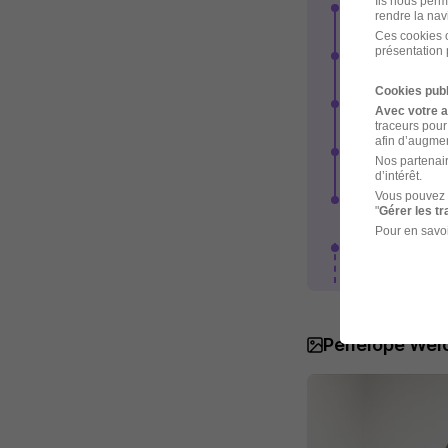
Ils nous perm
Accusé de r
rendre la nav
Ces cookies o
présentation 
Pré-qualific
Cookies publ
Premier entr
Avec votre 
traceurs pour
afin d’augmen
Deuxième ent
Nos partenair
d’intérêt.
Vous pouvez 
Nous nous e
"
Gérer les t
semaines
Pour en savoi
Voir plus
Penelope Wel