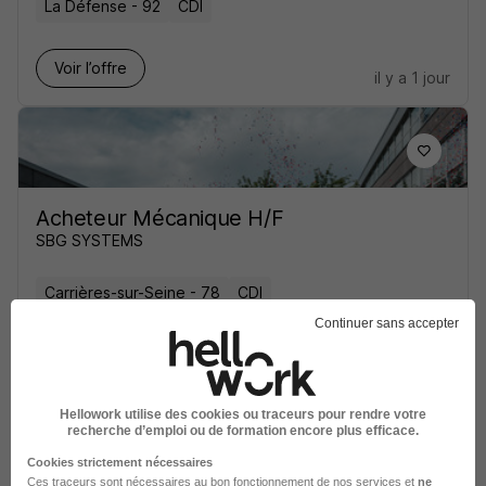
La Défense - 92
CDI
Voir l’offre
il y a 1 jour
Acheteur Mécanique H/F
SBG SYSTEMS
Carrières-sur-Seine - 78
CDI
50 000 - 65 000 € / an
Continuer sans accepter
Voir l’offre
il y a 17 jours
Hellowork utilise des cookies ou traceurs pour rendre votre
recherche d’emploi ou de formation encore plus efficace.
Cookies strictement nécessaires
Ces traceurs sont nécessaires au bon fonctionnement de nos services et
ne