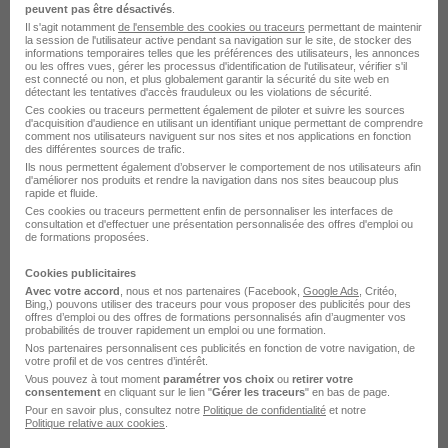
peuvent pas être désactivés
.
Il s'agit notamment
de l'ensemble des cookies ou traceurs
permettant de maintenir
la session de l'utilisateur active pendant sa navigation sur le site, de stocker des
Acheteur Industriel CDD H/F
informations temporaires telles que les préférences des utilisateurs, les annonces
Messer France
ou les offres vues, gérer les processus d'identification de l'utilisateur, vérifier s'il
est connecté ou non, et plus globalement garantir la sécurité du site web en
détectant les tentatives d'accès frauduleux ou les violations de sécurité.
Ces cookies ou traceurs permettent également de piloter et suivre les sources
Mitry-Mory - 77
CDD
50 000 - 55 000 € / an
d'acquisition d'audience en utilisant un identifiant unique permettant de comprendre
comment nos utilisateurs naviguent sur nos sites et nos applications en fonction
des différentes sources de trafic.
Ils nous permettent également d’observer le comportement de nos utilisateurs afin
Voir l’offre
il y a 11 jours
d'améliorer nos produits et rendre la navigation dans nos sites beaucoup plus
rapide et fluide.
Ces cookies ou traceurs permettent enfin de personnaliser les interfaces de
consultation et d'effectuer une présentation personnalisée des offres d'emploi ou
de formations proposées.
Cookies publicitaires
Avec votre accord
, nous et nos partenaires (Facebook,
Google Ads
, Critéo,
Bing,) pouvons utiliser des traceurs pour vous proposer des publicités pour des
Acheteur Industriel H/F
offres d’emploi ou des offres de formations personnalisés afin d’augmenter vos
Kem One
probabilités de trouver rapidement un emploi ou une formation.
Nos partenaires personnalisent ces publicités en fonction de votre navigation, de
votre profil et de vos centres d’intérêt.
Paris 14e - 75
CDI
Vous pouvez à tout moment
paramétrer vos choix
ou
retirer votre
consentement
en cliquant sur le lien "
Gérer les traceurs
" en bas de page.
Pour en savoir plus, consultez notre
Politique de confidentialité
et notre
Politique relative aux cookies
.
Voir l’offre
il y a 5 jours