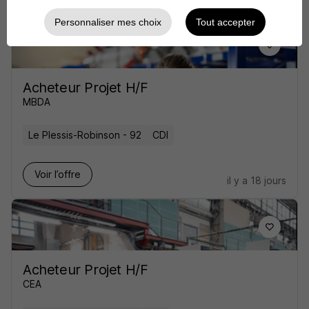
Personnaliser mes choix
Tout accepter
Acheteur Projet H/F
MBDA
Le Plessis-Robinson - 92
CDI
Voir l’offre
il y a 18 jours
Acheteur Projet H/F
CEA