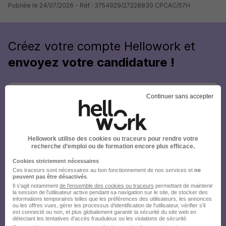
Publiée le 24/07/2026 - Réf : 3754929/27228830 CPCAC/57H
Créez votre compte Hellowork et
envoyez votre candidature !
Continuer sans accepter
Hellowork utilise des cookies ou traceurs pour rendre votre
recherche d’emploi ou de formation encore plus efficace.
Cookies strictement nécessaires
Ces traceurs sont nécessaires au bon fonctionnement de nos services et
ne
peuvent pas être désactivés
.
Il s'agit notamment
de l'ensemble des cookies ou traceurs
permettant de maintenir
la session de l'utilisateur active pendant sa navigation sur le site, de stocker des
informations temporaires telles que les préférences des utilisateurs, les annonces
ou les offres vues, gérer les processus d'identification de l'utilisateur, vérifier s'il
est connecté ou non, et plus globalement garantir la sécurité du site web en
détectant les tentatives d'accès frauduleux ou les violations de sécurité.