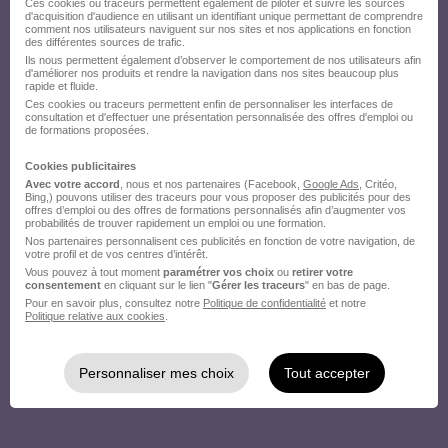
Ces cookies ou traceurs permettent également de piloter et suivre les sources
d'acquisition d'audience en utilisant un identifiant unique permettant de comprendre
comment nos utilisateurs naviguent sur nos sites et nos applications en fonction
des différentes sources de trafic.
Ils nous permettent également d’observer le comportement de nos utilisateurs afin
d'améliorer nos produits et rendre la navigation dans nos sites beaucoup plus
rapide et fluide.
Ces cookies ou traceurs permettent enfin de personnaliser les interfaces de
consultation et d'effectuer une présentation personnalisée des offres d'emploi ou
de formations proposées.
Cookies publicitaires
Avec votre accord
, nous et nos partenaires (Facebook,
Google Ads
, Critéo,
Bing,) pouvons utiliser des traceurs pour vous proposer des publicités pour des
offres d’emploi ou des offres de formations personnalisés afin d’augmenter vos
probabilités de trouver rapidement un emploi ou une formation.
Nos partenaires personnalisent ces publicités en fonction de votre navigation, de
votre profil et de vos centres d’intérêt.
Vous pouvez à tout moment
paramétrer vos choix
ou
retirer votre
consentement
en cliquant sur le lien "
Gérer les traceurs
" en bas de page.
Pour en savoir plus, consultez notre
Politique de confidentialité
et notre
Politique relative aux cookies
.
Personnaliser mes choix
Tout accepter