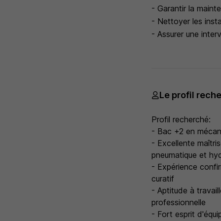
- Garantir la maint
- Nettoyer les insta
- Assurer une inte
Le profil rech
Profil recherché:
- Bac +2 en mécaniq
- Excellente maîtr
pneumatique et hyd
- Expérience confi
curatif
- Aptitude à travai
professionnelle
- Fort esprit d'équ