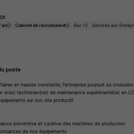
DI
/ an
Cabinet de recrutement
Bac +2
Services aux Entrepr
du poste
ffaires en hausse constante, l'entreprise poursuit sa croissan
rer un(e) technicien(ne) de maintenance expérimenté(e) en CD
 équipements sur son site productif.
enance préventive et curative des machines de production
rformances de nos équipements