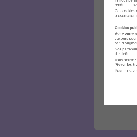
Ils nous perm
rendre la nav
Ces cookies o
présentation 
Cookies publ
Avec votre 
traceurs pour
afin d’augmen
Nos partenair
d’intérêt.
Vous pouvez 
"
Gérer les t
Pour en savoi