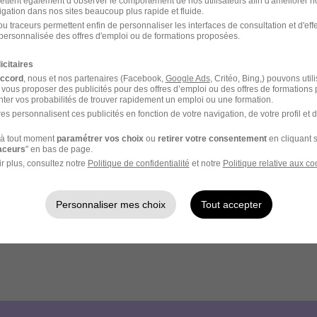
ettent également d’observer le comportement de nos utilisateurs afin d'améliorer no
igation dans nos sites beaucoup plus rapide et fluide.
u traceurs permettent enfin de personnaliser les interfaces de consultation et d'eff
personnalisée des offres d'emploi ou de formations proposées.
icitaires
accord
, nous et nos partenaires (Facebook,
Google Ads
, Critéo, Bing,) pouvons util
 vous proposer des publicités pour des offres d’emploi ou des offres de formations
ter vos probabilités de trouver rapidement un emploi ou une formation.
es personnalisent ces publicités en fonction de votre navigation, de votre profil et 
à tout moment
paramétrer vos choix
ou
retirer votre consentement
en cliquant s
raceurs
" en bas de page.
r plus, consultez notre
Politique de confidentialité
et notre
Politique relative aux co
Personnaliser mes choix
Tout accepter