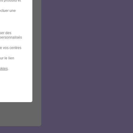
s produits et
ectuer une
iser des
 personnalisés
de vos centres
ur le lien
okies
.