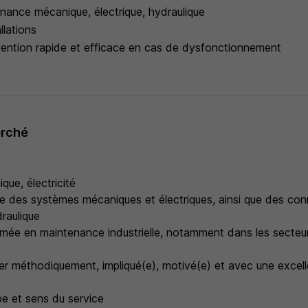
enance mécanique, électrique, hydraulique
llations
rvention rapide et efficace en cas de dysfonctionnement
erché
ue, électricité
ise des systèmes mécaniques et électriques, ainsi que des co
raulique
rmée en maintenance industrielle, notamment dans les secteur
ller méthodiquement, impliqué(e), motivé(e) et avec une excel
ipe et sens du service