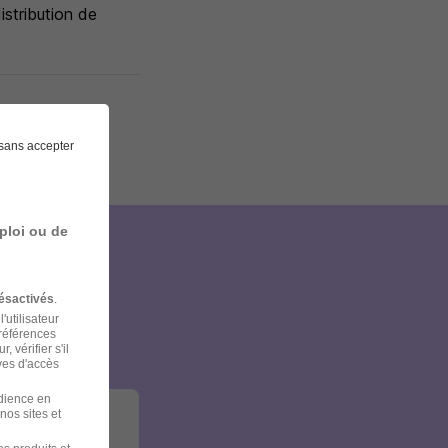
istribution de
sans accepter
ploi ou de
et
ésactivés
.
'utilisateur
préférences
 vérifier s'il
ves d'accès
udience en
nos sites et