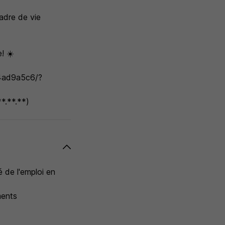
adre de vie
! ☀️
f4ad9a5c6/?
*.**.**)
é de l'emploi en
ments