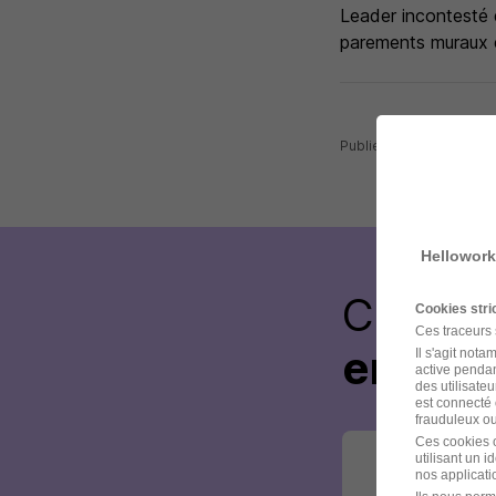
Leader incontesté d
parements muraux 
Publiée le 16/07/2026 
Hellowork
Créez 
Cookies str
Ces traceurs
envoye
Il s'agit not
active pendan
des utilisateu
est connecté 
frauduleux ou 
Ces cookies o
utilisant un 
nos applicatio