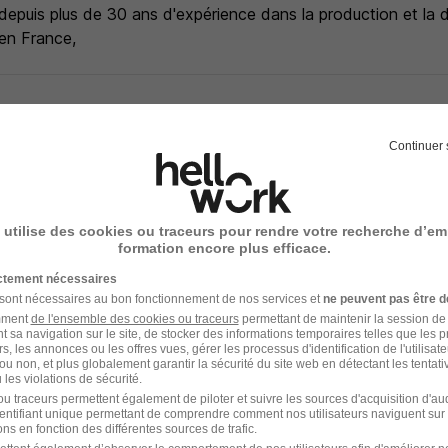
epuis plus de 30 ans d'expérience dans la production et la d
en France,
- Réf : NY|AMZ/20763/52954
Continuer 
 utilise des cookies ou traceurs pour rendre votre recherche d’em
formation encore plus efficace.
votre compte Hellowork 
ictement nécessaires
 sont nécessaires au bon fonctionnement de nos services et
ne peuvent pas être d
z votre candidature !
amment
de l'ensemble des cookies ou traceurs
permettant de maintenir la session de l
t sa navigation sur le site, de stocker des informations temporaires telles que les 
rs, les annonces ou les offres vues, gérer les processus d'identification de l'utilisateur,
ou non, et plus globalement garantir la sécurité du site web en détectant les tentati
les violations de sécurité.
u traceurs permettent également de piloter et suivre les sources d'acquisition d'a
identifiant unique permettant de comprendre comment nos utilisateurs naviguent sur 
ns en fonction des différentes sources de trafic.