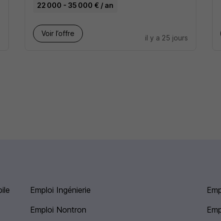
22 000 - 35 000 € / an
Voir l’offre
s
il y a 25 jours
ile
Emploi Ingénierie
Emp
Emploi Nontron
Emp