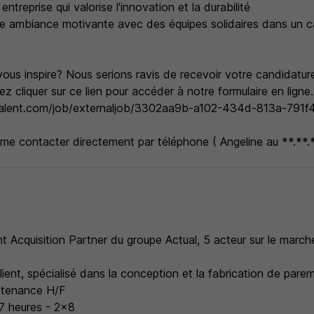
 entreprise qui valorise l'innovation et la durabilité
une ambiance motivante avec des équipes solidaires dans un c
ous inspire? Nous serions ravis de recevoir votre candidature
lez cliquer sur ce lien pour accéder à notre formulaire en ligne.
l-talent.com/job/externaljob/3302aa9b-a102-434d-813a-791
me contacter directement par téléphone ( Angeline au **.**.*
nt Acquisition Partner du groupe Actual, 5 acteur sur le march
ent, spécialisé dans la conception et la fabrication de pare
ntenance H/F
7 heures - 2x8