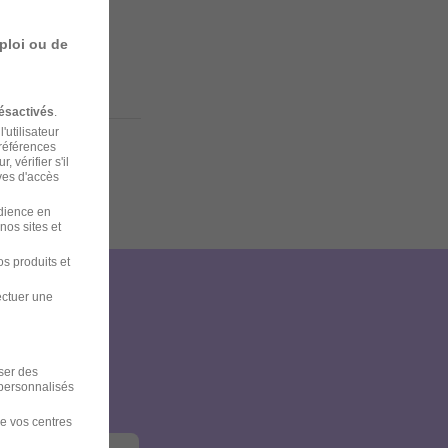
enforcer la
ploi ou de
ésactivés
.
'utilisateur
préférences
 vérifier s'il
ves d'accès
udience en
nos sites et
s produits et
ectuer une
et
iser des
 personnalisés
de vos centres