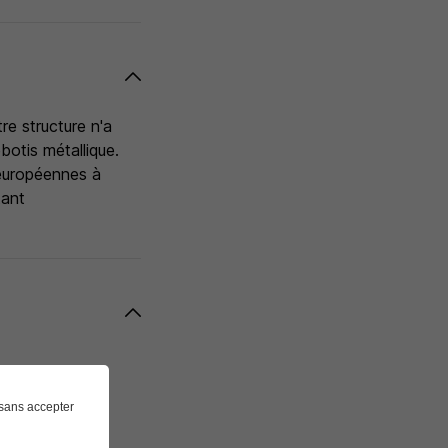
re structure n'a
botis métallique.
 européennes à
tant
nomie.
sans accepter
es du groupe.