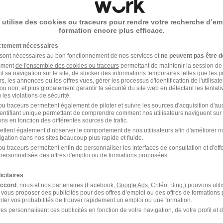
ionnel évolutif et motivant avec une équipe dynamique
iviaux voyages organisé par la société afin de partager et r
 utilise des cookies ou traceurs pour rendre votre recherche d’em
équipes.
formation encore plus efficace.
al motivant.
ictement nécessaires
 sont nécessaires au bon fonctionnement de nos services et
ne peuvent pas être d
amment
de l'ensemble des cookies ou traceurs
permettant de maintenir la session de l
t sa navigation sur le site, de stocker des informations temporaires telles que les 
rs, les annonces ou les offres vues, gérer les processus d'identification de l'utilisateur,
- Réf : 3551584/27049779 DAEF/57S
ou non, et plus globalement garantir la sécurité du site web en détectant les tentati
les violations de sécurité.
u traceurs permettent également de piloter et suivre les sources d'acquisition d'a
identifiant unique permettant de comprendre comment nos utilisateurs naviguent sur 
ns en fonction des différentes sources de trafic.
ettent également d’observer le comportement de nos utilisateurs afin d'améliorer no
igation dans nos sites beaucoup plus rapide et fluide.
u traceurs permettent enfin de personnaliser les interfaces de consultation et d'eff
votre compte Hellowork 
personnalisée des offres d'emploi ou de formations proposées.
icitaires
z votre candidature !
accord
, nous et nos partenaires (Facebook,
Google Ads
, Critéo, Bing,) pouvons util
 vous proposer des publicités pour des offres d’emploi ou des offres de formations
ter vos probabilités de trouver rapidement un emploi ou une formation.
es personnalisent ces publicités en fonction de votre navigation, de votre profil et 