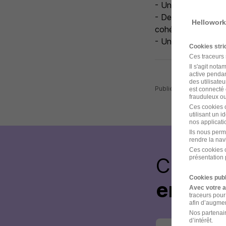
- Un cadre profess
- Des moments conv
Hellowork
cohésion entre les 
- Un package salari
Cookies str
Ces traceurs
Il s'agit not
active pendan
des utilisateu
Publiée le 11/07/2026 
est connecté 
frauduleux ou 
Ces cookies o
utilisant un 
nos applicatio
Ils nous perm
rendre la nav
Ces cookies o
Créez 
présentation 
Cookies publ
envoye
Avec votre 
traceurs pour
afin d’augmen
Nos partenair
d’intérêt.