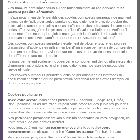
Cookies strictement nécessaires
Ces traceurs sont nécessaires au bon fonctionnement de nos services et
ne
peuvent pas être désactivés
.
Il s'agit notamment
de l'ensemble des cookies ou traceurs
permettant de maintenir
la session de l'utilisateur active pendant sa navigation sur le site, de stocker des
informations temporaires telles que les préférences des utilisateurs, les annonces
ou les offres vues, gérer les processus d'identification de l'utilisateur, vérifier s'il
est connecté ou non, et plus globalement garantir la sécurité du site web en
détectant les tentatives d'accès frauduleux ou les violations de sécurité.
Ces cookies ou traceurs permettent également de piloter et suivre les sources
d'acquisition d'audience en utilisant un identifiant unique permettant de comprendre
comment nos utilisateurs naviguent sur nos sites et nos applications en fonction
des différentes sources de trafic.
Ils nous permettent également d’observer le comportement de nos utilisateurs afin
d'améliorer nos produits et rendre la navigation dans nos sites beaucoup plus
Publiée le 12/07/2026 - Réf : 58524
rapide et fluide.
Ces cookies ou traceurs permettent enfin de personnaliser les interfaces de
2 de plus
consultation et d'effectuer une présentation personnalisée des offres d'emploi ou
de formations proposées.
Créez votre compte
Cookies publicitaires
Avec votre accord
, nous et nos partenaires (Facebook,
Google Ads
, Critéo,
Hellowork et postulez
Bing,) pouvons utiliser des traceurs pour vous proposer des publicités pour des
offres d’emploi ou des offres de formations personnalisés afin d’augmenter vos
probabilités de trouver rapidement un emploi ou une formation.
sur le site du recruteur !
Nos partenaires personnalisent ces publicités en fonction de votre navigation, de
votre profil et de vos centres d’intérêt.
Vous pouvez à tout moment
paramétrer vos choix
ou
retirer votre
consentement
en cliquant sur le lien "
Gérer les traceurs
" en bas de page.
Pour en savoir plus, consultez notre
Politique de confidentialité
et notre