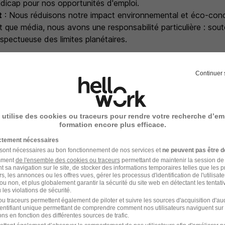
ndicap pour nos opportunités d'emploi.
t
: Nous réduisons notre impact environnemental et éco-co
t que média, nous avons une responsabilité particulière : sout
spectueuse des limites planétaires.
nières actualités, n'hésitez pas à nous suivre sur [LinkedIn] et
mis B
Continuer 
s
 utilise des cookies ou traceurs pour rendre votre recherche d’em
formation encore plus efficace.
ictement nécessaires
e travail où les employés se sentent engagés
 sont nécessaires au bon fonctionnement de nos services et
ne peuvent pas être d
de nos collaborateurs dans leur plan de carrière
amment
de l'ensemble des cookies ou traceurs
permettant de maintenir la session de l
joindre une de nos filiales à l'étranger
t sa navigation sur le site, de stocker des informations temporaires telles que les 
rs, les annonces ou les offres vues, gérer les processus d'identification de l'utilisateur,
ou non, et plus globalement garantir la sécurité du site web en détectant les tentati
les violations de sécurité.
u traceurs permettent également de piloter et suivre les sources d'acquisition d'a
e recrutement
identifiant unique permettant de comprendre comment nos utilisateurs naviguent sur 
ns en fonction des différentes sources de trafic.