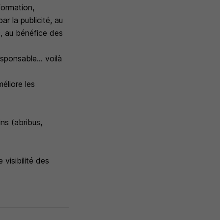
formation,
ar la publicité, au
00, au bénéfice des
sponsable... voilà
éliore les
ins (abribus,
 visibilité des