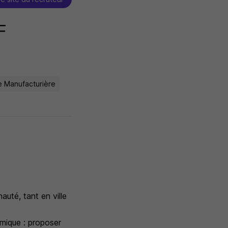
F
ie Manufacturière
uté, tant en ville
mique : proposer