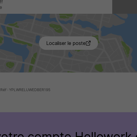
ff
ne
4 de p
Localiser le poste
 - Réf : YPLWRELUWEDBER195
votre compte
Hellowork 