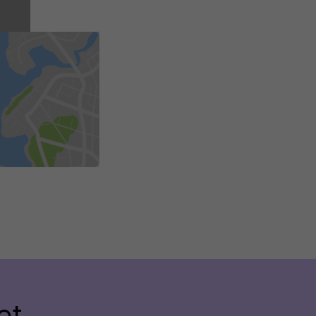
lus
et