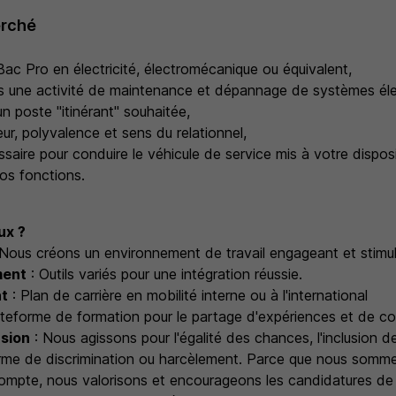
erché
ac Pro en électricité, électromécanique ou équivalent,
 une activité de maintenance et dépannage de systèmes élect
n poste "itinérant" souhaitée,
ur, polyvalence et sens du relationnel,
saire pour conduire le véhicule de service mis à votre dispos
vos fonctions.
ux ?
Nous créons un environnement de travail engageant et stimul
ent
: Outils variés pour une intégration réussie.
t
: Plan de carrière en mobilité interne ou à l'international
ateforme de formation pour le partage d'expériences et de c
usion
: Nous agissons pour l'égalité des chances, l'inclusion d
orme de discrimination ou harcèlement. Parce que nous somm
ompte, nous valorisons et encourageons les candidatures d