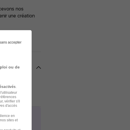
ncevons nos
enir une création
 [Twitter].
sans accepter
ploi ou de
ésactivés
.
'utilisateur
préférences
 vérifier s'il
ves d'accès
udience en
nos sites et