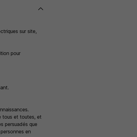
riques sur site,
ition pour
ant.
onnaissances.
e tous et toutes, et
es persuadés que
e personnes en