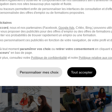
ettent également d’observer le comportement de nos utilisateurs afin d'améliorer no
rutement peuvent varier selon l'offre à laquelle vous postulez.
igation dans nos sites beaucoup plus rapide et fluide.
u traceurs permettent enfin de personnaliser les interfaces de consultation et d'eff
ec le Directeur métier
personnalisée des offres d'emploi ou de formations proposées.
icitaires
vec le manager
accord
, nous et nos partenaires (Facebook,
Google Ads
, Critéo, Bing,) pouvons util
 vous proposer des publicités pour des offres d’emploi ou des offres de formations
ter vos probabilités de trouver rapidement un emploi ou une formation.
 les équipes opérationnelles
es personnalisent ces publicités en fonction de votre navigation, de votre profil et 
à tout moment
paramétrer vos choix
ou
retirer votre consentement
en cliquant s
raceurs
" en bas de page.
r plus, consultez notre
Politique de confidentialité
et notre
Politique relative aux co
images
Personnaliser mes choix
Tout accepter