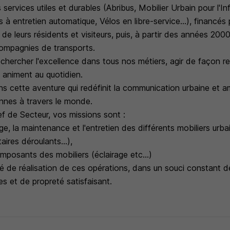
 services utiles et durables (Abribus, Mobilier Urbain pour l'In
 à entretien automatique, Vélos en libre-service...), financés p
, de leurs résidents et visiteurs, puis, à partir des années 20
ompagnies de transports.
echercher l'excellence dans tous nos métiers, agir de façon re
s animent au quotidien.
s cette aventure qui redéfinit la communication urbaine et am
nnes à travers le monde.
f de Secteur, vos missions sont :
age, la maintenance et l'entretien des différents mobiliers urba
taires déroulants...),
mposants des mobiliers (éclairage etc...)
lité de réalisation de ces opérations, dans un souci constant de
res et de propreté satisfaisant.