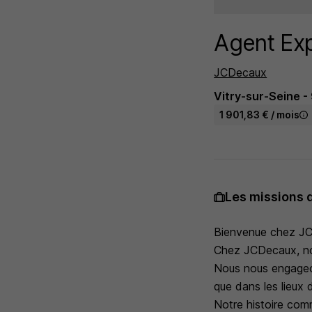
Agent Exp
JCDecaux
Vitry-sur-Seine -
1 901,83 € / mois
Les missions 
Bienvenue chez JC
Chez JCDecaux, nou
Nous nous engageon
que dans les lieux
Notre histoire co