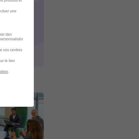
s produits et
ectuer une
iser des
 personnalisés
de vos centres
ur le lien
okies
.