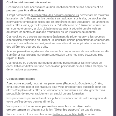
Cookies strictement nécessaires
Créez votre compte Hellowork et
Ces traceurs sont nécessaires au bon fonctionnement de nos services et
ne
peuvent pas être désactivés
.
envoyez votre candidature !
Il s'agit notamment
de l'ensemble des cookies ou traceurs
permettant de maintenir
la session de l'utilisateur active pendant sa navigation sur le site, de stocker des
informations temporaires telles que les préférences des utilisateurs, les annonces
ou les offres vues, gérer les processus d'identification de l'utilisateur, vérifier s'il
est connecté ou non, et plus globalement garantir la sécurité du site web en
détectant les tentatives d'accès frauduleux ou les violations de sécurité.
Ces cookies ou traceurs permettent également de piloter et suivre les sources
d'acquisition d'audience en utilisant un identifiant unique permettant de comprendre
comment nos utilisateurs naviguent sur nos sites et nos applications en fonction
des différentes sources de trafic.
Ils nous permettent également d’observer le comportement de nos utilisateurs afin
d'améliorer nos produits et rendre la navigation dans nos sites beaucoup plus
rapide et fluide.
Ces cookies ou traceurs permettent enfin de personnaliser les interfaces de
consultation et d'effectuer une présentation personnalisée des offres d'emploi ou
de formations proposées.
Cookies publicitaires
Avec votre accord
, nous et nos partenaires (Facebook,
Google Ads
, Critéo,
Bing,) pouvons utiliser des traceurs pour vous proposer des publicités pour des
offres d’emploi ou des offres de formations personnalisés afin d’augmenter vos
probabilités de trouver rapidement un emploi ou une formation.
Nos partenaires personnalisent ces publicités en fonction de votre navigation, de
votre profil et de vos centres d’intérêt.
Vous pouvez à tout moment
paramétrer vos choix
ou
retirer votre
consentement
en cliquant sur le lien "
Gérer les traceurs
" en bas de page.
Pour en savoir plus, consultez notre
Politique de confidentialité
et notre