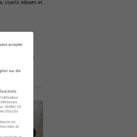
, courts séjours et
sans accepter
, toutes
ès que possible
ploi ou de
ésactivés
.
'utilisateur
préférences
 vérifier s'il
ves d'accès
udience en
nos sites et