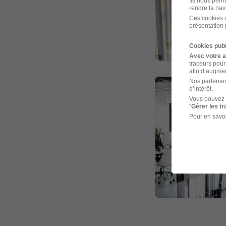
Ils nous perm
rendre la nav
Ces cookies o
présentation 
Cookies publ
Avec votre 
traceurs pour
afin d’augmen
Nos partenair
d’intérêt.
Vous pouvez 
"
Gérer les t
Pour en savoi