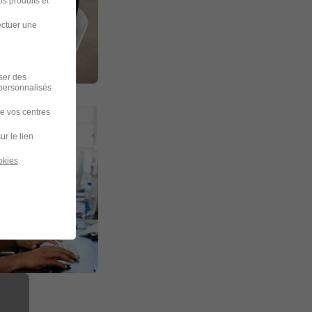
s produits et
ectuer une
iser des
 personnalisés
de vos centres
ur le lien
okies
.