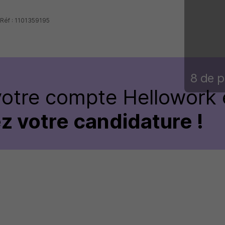
 Réf : 1101359195
8 de p
votre compte Hellowork 
z votre candidature !