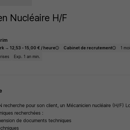
n Nucléaire H/F
érim
rk → 12,53 - 15,00 € / heure
Cabinet de recrutement
1 mo
rises
Exp. 1 an min.
e
echerche pour son client, un Mécanicien nucléaire (H/F) L
iques recherchées :
hension de documents techniques
echniques