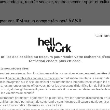
ues cadeaux, rentrée scolaire, remboursement sport et culture
argner vos IFM sur un compte rémunéré à 8% !!
ucher 150 euros en parrainant une connaissance !
Continuer 
a politique diversité, Manpower étudie, à compétences égales
celles de personnes en situation de handicap Date début : D
ouvelable
 utilise des cookies ou traceurs pour rendre votre recherche d’em
formation encore plus efficace.
ictement nécessaires
nce en images
 sont nécessaires au bon fonctionnement de nos services et
ne peuvent pas être d
amment
de l'ensemble des cookies ou traceurs
permettant de maintenir la session de l
t sa navigation sur le site, de stocker des informations temporaires telles que les 
rs, les annonces ou les offres vues, gérer les processus d'identification de l'utilisateur,
ou non, et plus globalement garantir la sécurité du site web en détectant les tentati
les violations de sécurité.
u traceurs permettent également de piloter et suivre les sources d'acquisition d'a
identifiant unique permettant de comprendre comment nos utilisateurs naviguent sur 
ns en fonction des différentes sources de trafic.