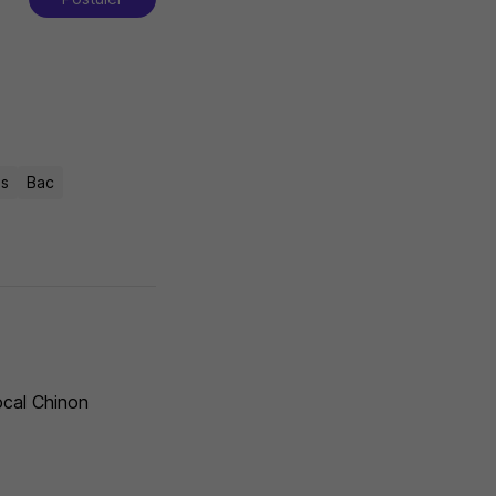
is
Bac
ocal Chinon