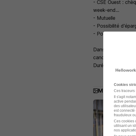
- CSE Ouest : chèq
week-end...
- Mutuelle
- Possibilité d'ép
- Possibilité de to
Dans le cadre de s
candidatures dont 
Durée : 1 mois ren
Hellowork
Cookies str
Manpower Fra
Ces traceurs
Il s'agit not
active pendan
des utilisateu
est connecté 
frauduleux ou 
Ces cookies o
utilisant un 
nos applicatio