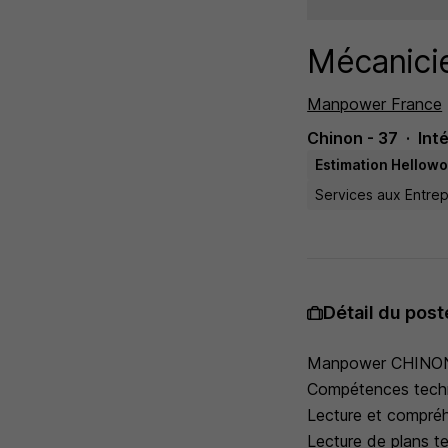
Mécanicie
Manpower France
Chinon - 37
Int
Estimation Hellowo
Services aux Entrep
Détail du post
Manpower CHINON r
Compétences techn
Lecture et compré
Lecture de plans t