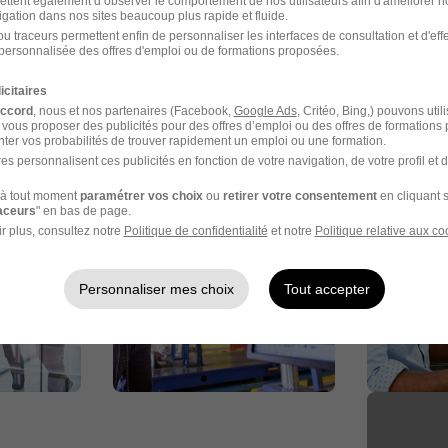
ettent également d’observer le comportement de nos utilisateurs afin d'améliorer no
igation dans nos sites beaucoup plus rapide et fluide.
u traceurs permettent enfin de personnaliser les interfaces de consultation et d'eff
personnalisée des offres d'emploi ou de formations proposées.
icitaires
accord
, nous et nos partenaires (Facebook,
Google Ads
, Critéo, Bing,) pouvons util
 vous proposer des publicités pour des offres d’emploi ou des offres de formations
ter vos probabilités de trouver rapidement un emploi ou une formation.
es personnalisent ces publicités en fonction de votre navigation, de votre profil et 
à tout moment
paramétrer vos choix
ou
retirer votre consentement
en cliquant s
raceurs
" en bas de page.
r plus, consultez notre
Politique de confidentialité
et notre
Politique relative aux co
Personnaliser mes choix
Tout accepter