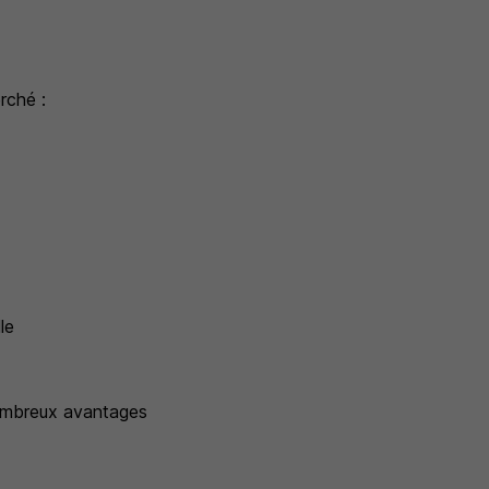
rché :
le
nombreux avantages