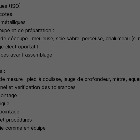
ques (ISO)
 cotes
 métalliques
upe et de préparation :
ge de découpe : meuleuse, scie sabre, perceuse, chalumeau (si 
age électroportatif
ièces avant assemblage
s :
 de mesure : pied à coulisse, jauge de profondeur, mètre, éque
el et vérification des tolérances
ontage :
ique
 pointage
 et procédures
mie comme en équipe