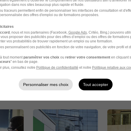
ettent également d’observer le comportement de nos utilisateurs afin d'améliorer no
igation dans nos sites beaucoup plus rapide et fluide.
u traceurs permettent enfin de personnaliser les interfaces de consultation et d'eff
personnalisée des offres d'emploi ou de formations proposées.
ges
icitaires
accord
, nous et nos partenaires (Facebook,
Google Ads
, Critéo, Bing,) pouvons util
 vous proposer des publicités pour des offres d’emploi ou des offres de formations
ter vos probabilités de trouver rapidement un emploi ou une formation.
es personnalisent ces publicités en fonction de votre navigation, de votre profil et 
à tout moment
paramétrer vos choix
ou
retirer votre consentement
en cliquant s
raceurs
" en bas de page.
r plus, consultez notre
Politique de confidentialité
et notre
Politique relative aux co
Personnaliser mes choix
Tout accepter