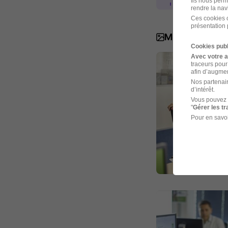
Ils nous perm
rendre la nav
Ces cookies o
présentation 
MGEN en ima
Cookies publ
Avec votre 
traceurs pour
afin d’augmen
Nos partenair
d’intérêt.
Vous pouvez 
"
Gérer les t
Pour en savoi