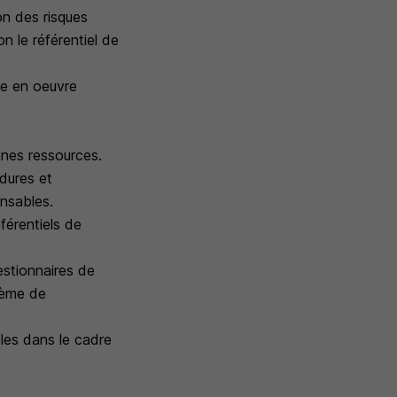
on des risques
 le référentiel de
se en oeuvre
nnes ressources.
édures et
onsables.
éférentiels de
estionnaires de
tème de
les dans le cadre