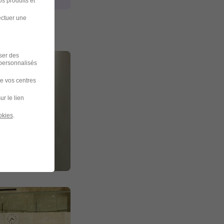
s produits et
ectuer une
iser des
 personnalisés
de vos centres
ur le lien
okies
.