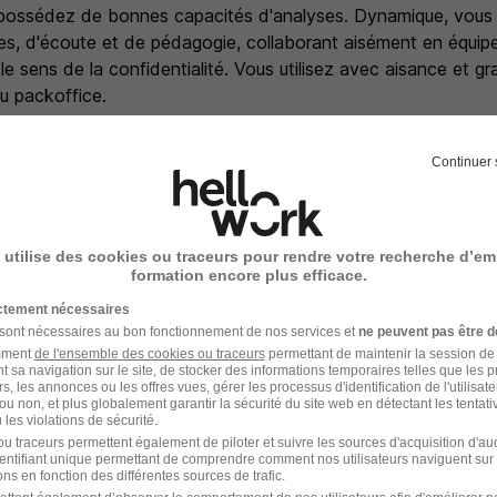
possédez de bonnes capacités d'analyses. Dynamique, vous 
lles, d'écoute et de pédagogie, collaborant aisément en équipe p
le sens de la confidentialité. Vous utilisez avec aisance et gr
 du packoffice.
Continuer 
e recrutement
rutement peuvent varier selon l'offre à laquelle vous postulez.
 utilise des cookies ou traceurs pour rendre votre recherche d’em
formation encore plus efficace.
cluant un entretien avec un opérationnel et un membre RH
ictement nécessaires
 sont nécessaires au bon fonctionnement de nos services et
ne peuvent pas être d
stes, un entretien avec une personne de l'équipe ou d'une éq
amment
de l'ensemble des cookies ou traceurs
permettant de maintenir la session de l
t sa navigation sur le site, de stocker des informations temporaires telles que les 
onnalité possible selon le poste
rs, les annonces ou les offres vues, gérer les processus d'identification de l'utilisateur,
ou non, et plus globalement garantir la sécurité du site web en détectant les tentati
les violations de sécurité.
igitalisé
u traceurs permettent également de piloter et suivre les sources d'acquisition d'a
identifiant unique permettant de comprendre comment nos utilisateurs naviguent sur 
ns en fonction des différentes sources de trafic.