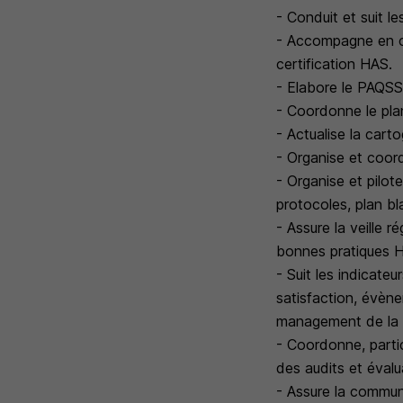
- Conduit et suit l
- Accompagne en co
certification HAS.
- Elabore le PAQSS
- Coordonne le plan
- Actualise la cart
- Organise et coor
- Organise et pilot
protocoles, plan bl
- Assure la veille r
bonnes pratiques HA
- Suit les indicate
satisfaction, évèn
management de la qu
- Coordonne, parti
des audits et évalu
- Assure la commun