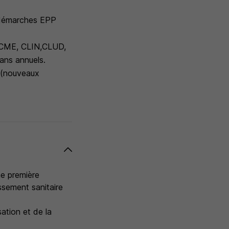
s démarches EPP
t (CME, CLIN,CLUD,
lans annuels.
s (nouveaux
ne première
ssement sanitaire
ation et de la