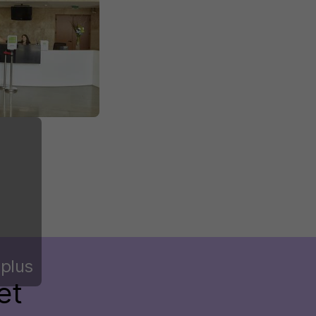
 plus
et