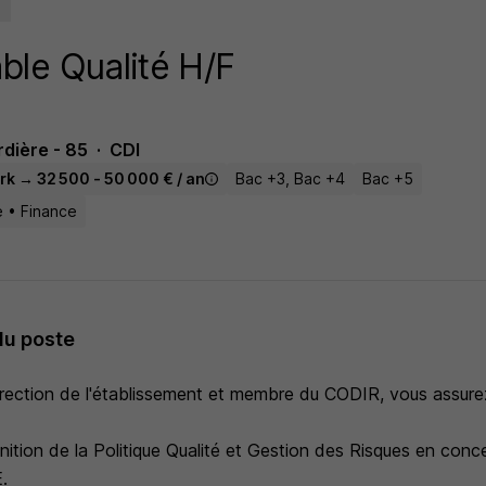
le Qualité H/F
dière - 85
CDI
rk → 32 500 - 50 000 € / an
Bac +3, Bac +4
Bac +5
 • Finance
du poste
irection de l'établissement et membre du CODIR, vous assure
finition de la Politique Qualité et Gestion des Risques en conc
.