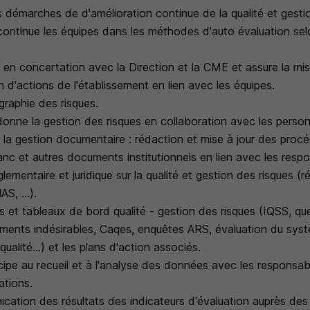
es démarches de d'amélioration continue de la qualité et gesti
ntinue les équipes dans les méthodes d'auto évaluation selon
 en concertation avec la Direction et la CME et assure la mi
 d'actions de l'établissement en lien avec les équipes.
ographie des risques.
donne la gestion des risques en collaboration avec les perso
e la gestion documentaire : rédaction et mise à jour des proc
anc et autres documents institutionnels en lien avec les resp
églementaire et juridique sur la qualité et gestion des risques (r
S, ...).
urs et tableaux de bord qualité - gestion des risques (IQSS, qu
ements indésirables, Caqes, enquêtes ARS, évaluation du sys
alité...) et les plans d'action associés.
cipe au recueil et à l'analyse des données avec les responsab
ations.
ication des résultats des indicateurs d'évaluation auprès des