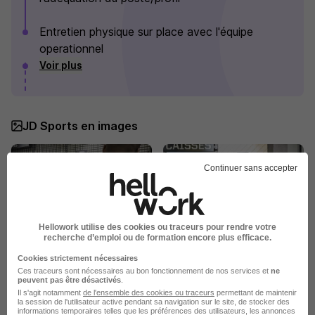
Entretien physique sur place avec l'équipe
operationnel
Voir plus
JD Sports en images
Continuer sans accepter
Hellowork utilise des cookies ou traceurs pour rendre votre
recherche d’emploi ou de formation encore plus efficace.
Cookies strictement nécessaires
Ces traceurs sont nécessaires au bon fonctionnement de nos services et
ne
peuvent pas être désactivés
.
Il s'agit notamment
de l'ensemble des cookies ou traceurs
permettant de maintenir
la session de l'utilisateur active pendant sa navigation sur le site, de stocker des
informations temporaires telles que les préférences des utilisateurs, les annonces