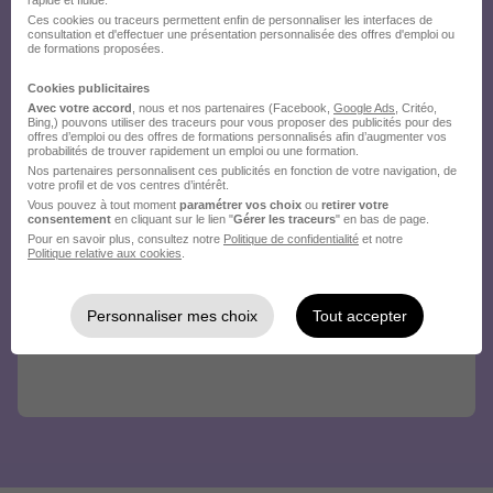
Ces cookies ou traceurs permettent enfin de personnaliser les interfaces de
consultation et d'effectuer une présentation personnalisée des offres d'emploi ou
de formations proposées.
Cookies publicitaires
Avec votre accord
, nous et nos partenaires (Facebook,
Google Ads
, Critéo,
Bing,) pouvons utiliser des traceurs pour vous proposer des publicités pour des
offres d’emploi ou des offres de formations personnalisés afin d’augmenter vos
probabilités de trouver rapidement un emploi ou une formation.
Nos partenaires personnalisent ces publicités en fonction de votre navigation, de
votre profil et de vos centres d’intérêt.
Vous pouvez à tout moment
paramétrer vos choix
ou
retirer votre
consentement
en cliquant sur le lien "
Gérer les traceurs
" en bas de page.
Pour en savoir plus, consultez notre
Politique de confidentialité
et notre
Politique relative aux cookies
.
Personnaliser mes choix
Tout accepter