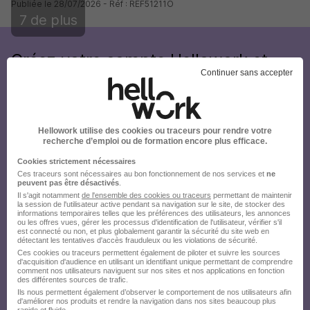
Publiée le 28/07/2026 - Réf : REF51211O
7 de plus
Créez votre compte Hellowork et
Continuer sans accepter
envoyez votre candidature !
Hellowork utilise des cookies ou traceurs pour rendre votre
recherche d’emploi ou de formation encore plus efficace.
Cookies strictement nécessaires
Ces traceurs sont nécessaires au bon fonctionnement de nos services et
ne
peuvent pas être désactivés
.
Il s'agit notamment
de l'ensemble des cookies ou traceurs
permettant de maintenir
la session de l'utilisateur active pendant sa navigation sur le site, de stocker des
informations temporaires telles que les préférences des utilisateurs, les annonces
ou les offres vues, gérer les processus d'identification de l'utilisateur, vérifier s'il
est connecté ou non, et plus globalement garantir la sécurité du site web en
détectant les tentatives d'accès frauduleux ou les violations de sécurité.
Ces cookies ou traceurs permettent également de piloter et suivre les sources
d'acquisition d'audience en utilisant un identifiant unique permettant de comprendre
comment nos utilisateurs naviguent sur nos sites et nos applications en fonction
des différentes sources de trafic.
Ils nous permettent également d’observer le comportement de nos utilisateurs afin
d'améliorer nos produits et rendre la navigation dans nos sites beaucoup plus
rapide et fluide.