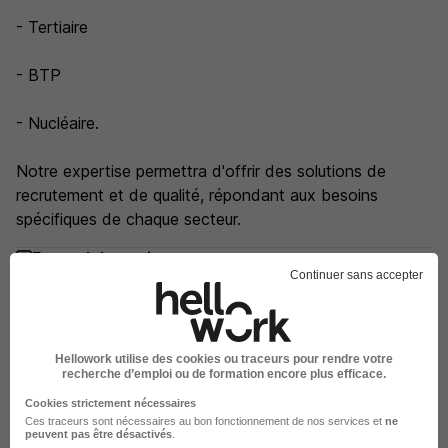
- Tertiaire
- BTP
- Nucléaire.
Notre expertise permettra d'offrir des solutions de
recrutement et de qualité, répondant aux besoins
spécifiques de chaque secteur.
ForumJobs en images
Continuer sans accepter
Hellowork utilise des cookies ou traceurs pour rendre votre
recherche d’emploi ou de formation encore plus efficace.
Cookies strictement nécessaires
Ces traceurs sont nécessaires au bon fonctionnement de nos services et
ne
peuvent pas être désactivés
.