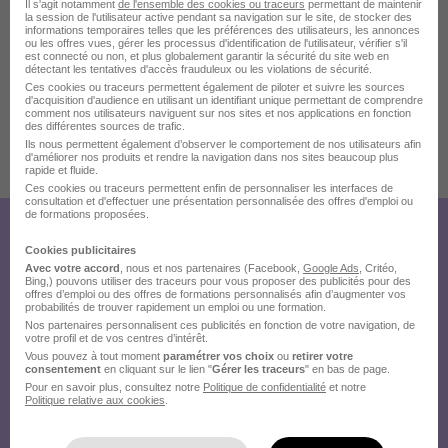
Il s'agit notamment
de l'ensemble des cookies ou traceurs
permettant de maintenir
la session de l'utilisateur active pendant sa navigation sur le site, de stocker des
informations temporaires telles que les préférences des utilisateurs, les annonces
ou les offres vues, gérer les processus d'identification de l'utilisateur, vérifier s'il
est connecté ou non, et plus globalement garantir la sécurité du site web en
détectant les tentatives d'accès frauduleux ou les violations de sécurité.
Ces cookies ou traceurs permettent également de piloter et suivre les sources
d'acquisition d'audience en utilisant un identifiant unique permettant de comprendre
comment nos utilisateurs naviguent sur nos sites et nos applications en fonction
des différentes sources de trafic.
Ils nous permettent également d’observer le comportement de nos utilisateurs afin
d'améliorer nos produits et rendre la navigation dans nos sites beaucoup plus
Publiée le 14/07/2026 - Réf : argm2aqv9s
rapide et fluide.
10 de plus
Ces cookies ou traceurs permettent enfin de personnaliser les interfaces de
consultation et d'effectuer une présentation personnalisée des offres d'emploi ou
de formations proposées.
Créez votre compte Hellowork et
Cookies publicitaires
Avec votre accord
, nous et nos partenaires (Facebook,
Google Ads
, Critéo,
envoyez votre candidature !
Bing,) pouvons utiliser des traceurs pour vous proposer des publicités pour des
offres d’emploi ou des offres de formations personnalisés afin d’augmenter vos
probabilités de trouver rapidement un emploi ou une formation.
Nos partenaires personnalisent ces publicités en fonction de votre navigation, de
votre profil et de vos centres d’intérêt.
Vous pouvez à tout moment
paramétrer vos choix
ou
retirer votre
consentement
en cliquant sur le lien "
Gérer les traceurs
" en bas de page.
Pour en savoir plus, consultez notre
Politique de confidentialité
et notre
Politique relative aux cookies
.