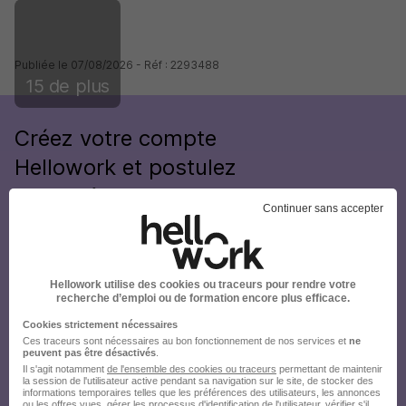
Publiée le 07/08/2026 - Réf : 2293488
15 de plus
Créez votre compte
Hellowork et postulez
sur le site du recruteur !
Continuer sans accepter
Hellowork utilise des cookies ou traceurs pour rendre votre
recherche d’emploi ou de formation encore plus efficace.
Cookies strictement nécessaires
Ces traceurs sont nécessaires au bon fonctionnement de nos services et
ne
peuvent pas être désactivés
.
Il s'agit notamment
de l'ensemble des cookies ou traceurs
permettant de maintenir
la session de l'utilisateur active pendant sa navigation sur le site, de stocker des
informations temporaires telles que les préférences des utilisateurs, les annonces
ou les offres vues, gérer les processus d'identification de l'utilisateur, vérifier s'il