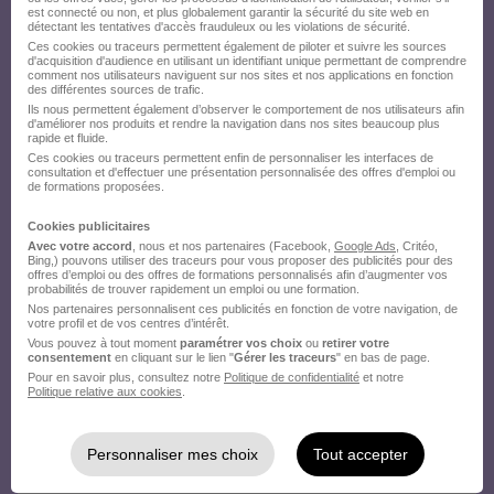
est connecté ou non, et plus globalement garantir la sécurité du site web en
détectant les tentatives d'accès frauduleux ou les violations de sécurité.
Ces cookies ou traceurs permettent également de piloter et suivre les sources
d'acquisition d'audience en utilisant un identifiant unique permettant de comprendre
comment nos utilisateurs naviguent sur nos sites et nos applications en fonction
des différentes sources de trafic.
Ils nous permettent également d’observer le comportement de nos utilisateurs afin
d'améliorer nos produits et rendre la navigation dans nos sites beaucoup plus
rapide et fluide.
Ces cookies ou traceurs permettent enfin de personnaliser les interfaces de
consultation et d'effectuer une présentation personnalisée des offres d'emploi ou
de formations proposées.
Cookies publicitaires
Avec votre accord
, nous et nos partenaires (Facebook,
Google Ads
, Critéo,
Bing,) pouvons utiliser des traceurs pour vous proposer des publicités pour des
offres d’emploi ou des offres de formations personnalisés afin d’augmenter vos
probabilités de trouver rapidement un emploi ou une formation.
Nos partenaires personnalisent ces publicités en fonction de votre navigation, de
votre profil et de vos centres d’intérêt.
Vous pouvez à tout moment
paramétrer vos choix
ou
retirer votre
consentement
en cliquant sur le lien "
Gérer les traceurs
" en bas de page.
Pour en savoir plus, consultez notre
Politique de confidentialité
et notre
Politique relative aux cookies
.
Personnaliser mes choix
Tout accepter