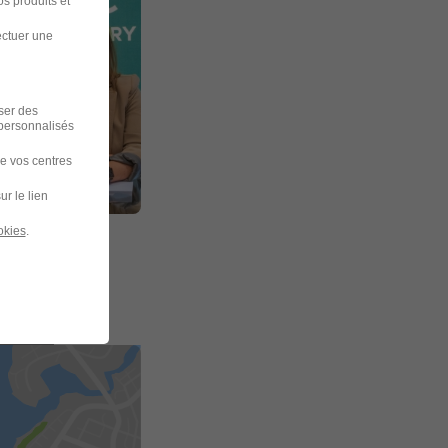
s produits et
ectuer une
iser des
 personnalisés
de vos centres
ur le lien
okies
.
plus