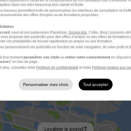
ettent également d’observer le comportement de nos utilisateurs afin d'améliorer no
igation dans nos sites beaucoup plus rapide et fluide.
u traceurs permettent enfin de personnaliser les interfaces de consultation et d'eff
personnalisée des offres d'emploi ou de formations proposées.
icitaires
accord
, nous et nos partenaires (Facebook,
Google Ads
, Critéo, Bing,) pouvons util
 vous proposer des publicités pour des offres d’emploi ou des offres de formations
ter vos probabilités de trouver rapidement un emploi ou une formation.
es personnalisent ces publicités en fonction de votre navigation, de votre profil et 
à tout moment
paramétrer vos choix
ou
retirer votre consentement
en cliquant s
raceurs
" en bas de page.
r plus, consultez notre
Politique de confidentialité
et notre
Politique relative aux co
Personnaliser mes choix
Tout accepter
ancourt
14 de 
Localiser le poste