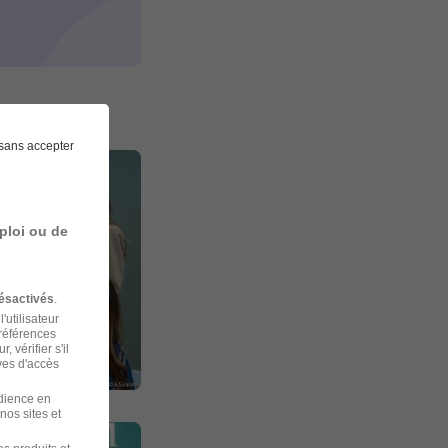
sans accepter
ploi ou de
ésactivés
.
'utilisateur
préférences
 vérifier s'il
ves d'accès
udience en
nos sites et