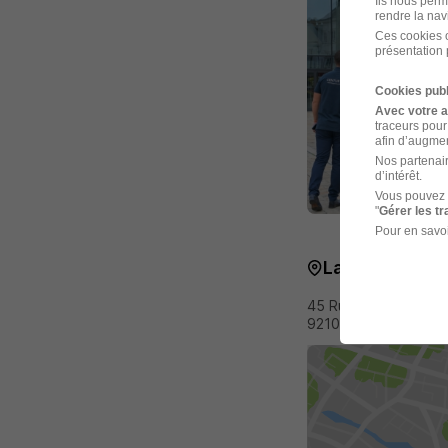
Ils nous perm
rendre la nav
Ces cookies o
présentation 
Cookies publ
Avec votre 
traceurs pour
afin d’augmen
Nos partenair
d’intérêt.
Vous pouvez 
"
Gérer les t
Pour en savoi
La carte
45 Rue Escudier
92100 Boulogne-Bill