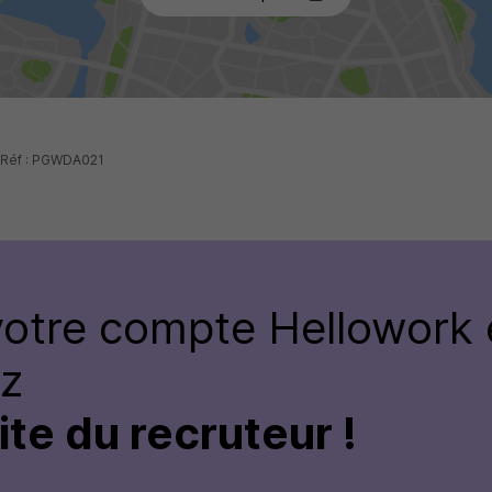
- Réf : PGWDA021
votre compte
Hellowork 
ez
site du recruteur !