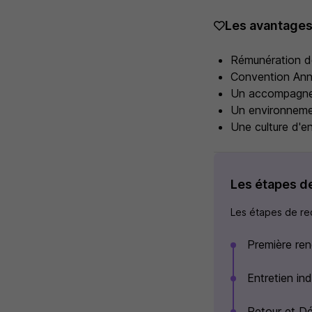
Les avantage
Rémunération dé
Convention An
Un accompagnem
Un environnemen
Une culture d'en
Les étapes d
Les étapes de rec
Première ren
Entretien in
Retour et Dé