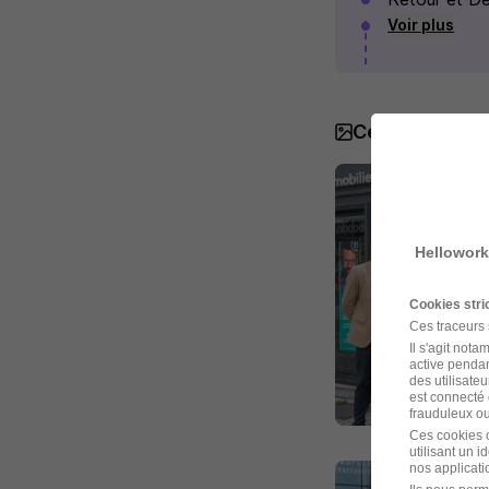
Voir plus
Century 21 en
Hellowork
Cookies str
Ces traceurs
Il s'agit not
active pendan
des utilisateu
est connecté 
frauduleux ou 
Ces cookies o
utilisant un 
nos applicatio