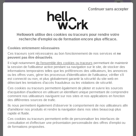
Continuer sans accepter
MerchandiseurSeuse Crf Market
Pignans H/F
Hellowork utilise des cookies ou traceurs pour rendre votre
Top Selling
recherche d’emploi ou de formation encore plus efficace.
Cookies strictement nécessaires
Pignans - 83
CDD
Ces traceurs sont nécessaires au bon fonctionnement de nos services et
ne
peuvent pas être désactivés
.
Il s'agit notamment
de l'ensemble des cookies ou traceurs
permettant de maintenir
la session de l'utilisateur active pendant sa navigation sur le site, de stocker des
Voir l’offre
il y a 1 jour
informations temporaires telles que les préférences des utilisateurs, les annonces
ou les offres vues, gérer les processus d'identification de l'utilisateur, vérifier s'il
est connecté ou non, et plus globalement garantir la sécurité du site web en
détectant les tentatives d'accès frauduleux ou les violations de sécurité.
Ces cookies ou traceurs permettent également de piloter et suivre les sources
d'acquisition d'audience en utilisant un identifiant unique permettant de comprendre
comment nos utilisateurs naviguent sur nos sites et nos applications en fonction
des différentes sources de trafic.
Ils nous permettent également d’observer le comportement de nos utilisateurs afin
Merchandiseur H/F
d'améliorer nos produits et rendre la navigation dans nos sites beaucoup plus
rapide et fluide.
Chausson Matériaux
Ces cookies ou traceurs permettent enfin de personnaliser les interfaces de
consultation et d'effectuer une présentation personnalisée des offres d'emploi ou
de formations proposées.
Toulon - 83
CDI
2 320 € / mois