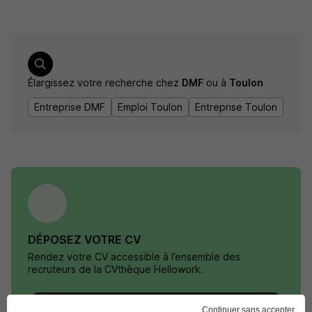
Élargissez votre recherche chez
DMF
ou à
Toulon
Entreprise DMF
Emploi Toulon
Entreprise Toulon
DÉPOSEZ VOTRE CV
Rendez votre CV accessible à l’ensemble des
recruteurs de la CVthèque Hellowork.
Rendre mon CV visible
Continuer sans accepter