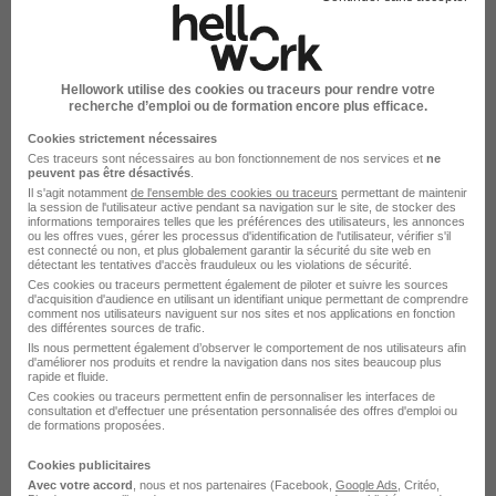
Hellowork utilise des cookies ou traceurs pour rendre votre
recherche d’emploi ou de formation encore plus efficace.
L'emploi chez DMF par Ville
Cookies strictement nécessaires
Ces traceurs sont nécessaires au bon fonctionnement de nos services et
ne
peuvent pas être désactivés
.
DMF Paris
Il s'agit notamment
de l'ensemble des cookies ou traceurs
permettant de maintenir
la session de l'utilisateur active pendant sa navigation sur le site, de stocker des
DMF Quimper
informations temporaires telles que les préférences des utilisateurs, les annonces
ou les offres vues, gérer les processus d'identification de l'utilisateur, vérifier s'il
est connecté ou non, et plus globalement garantir la sécurité du site web en
DMF Tours
détectant les tentatives d'accès frauduleux ou les violations de sécurité.
Ces cookies ou traceurs permettent également de piloter et suivre les sources
d'acquisition d'audience en utilisant un identifiant unique permettant de comprendre
DMF Caen
comment nos utilisateurs naviguent sur nos sites et nos applications en fonction
des différentes sources de trafic.
DMF Cherbourg-en-Cotentin
Ils nous permettent également d’observer le comportement de nos utilisateurs afin
d'améliorer nos produits et rendre la navigation dans nos sites beaucoup plus
rapide et fluide.
DMF Lyon
Ces cookies ou traceurs permettent enfin de personnaliser les interfaces de
consultation et d'effectuer une présentation personnalisée des offres d'emploi ou
Voir plus
de formations proposées.
Voir toutes les offres par ville chez DMF
Cookies publicitaires
Avec votre accord
, nous et nos partenaires (Facebook,
Google Ads
, Critéo,