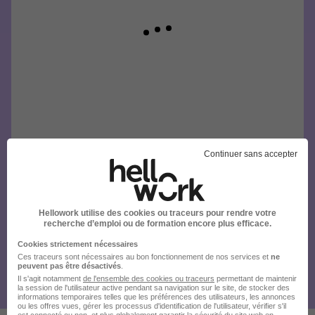
Continuer sans accepter
Hellowork utilise des cookies ou traceurs pour rendre votre
recherche d’emploi ou de formation encore plus efficace.
Cookies strictement nécessaires
Ces traceurs sont nécessaires au bon fonctionnement de nos services et
ne
peuvent pas être désactivés
.
Il s'agit notamment
de l'ensemble des cookies ou traceurs
permettant de maintenir
la session de l'utilisateur active pendant sa navigation sur le site, de stocker des
informations temporaires telles que les préférences des utilisateurs, les annonces
ou les offres vues, gérer les processus d'identification de l'utilisateur, vérifier s'il