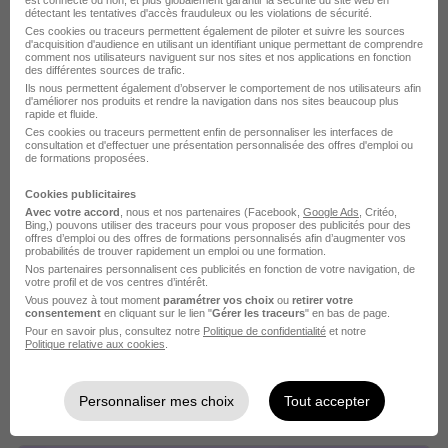
est connecté ou non, et plus globalement garantir la sécurité du site web en
détectant les tentatives d'accès frauduleux ou les violations de sécurité.
Ces cookies ou traceurs permettent également de piloter et suivre les sources
d'acquisition d'audience en utilisant un identifiant unique permettant de comprendre
Ces offres pourraient aussi
comment nos utilisateurs naviguent sur nos sites et nos applications en fonction
des différentes sources de trafic.
vous intéresser
Ils nous permettent également d’observer le comportement de nos utilisateurs afin
d'améliorer nos produits et rendre la navigation dans nos sites beaucoup plus
rapide et fluide.
Ces cookies ou traceurs permettent enfin de personnaliser les interfaces de
consultation et d'effectuer une présentation personnalisée des offres d'emploi ou
de formations proposées.
Cookies publicitaires
Avec votre accord
, nous et nos partenaires (Facebook,
Google Ads
, Critéo,
Tech Lead Full Stack Industrie 4.0 H/F
Bing,) pouvons utiliser des traceurs pour vous proposer des publicités pour des
offres d’emploi ou des offres de formations personnalisés afin d’augmenter vos
AVISTO
probabilités de trouver rapidement un emploi ou une formation.
Nos partenaires personnalisent ces publicités en fonction de votre navigation, de
votre profil et de vos centres d’intérêt.
Cachan - 94
CDI
45 000 - 60 000 € / an
Vous pouvez à tout moment
paramétrer vos choix
ou
retirer votre
consentement
en cliquant sur le lien "
Gérer les traceurs
" en bas de page.
Télétravail partiel
Pour en savoir plus, consultez notre
Politique de confidentialité
et notre
Politique relative aux cookies
.
Voir l’offre
il y a 17 jours
Personnaliser mes choix
Tout accepter