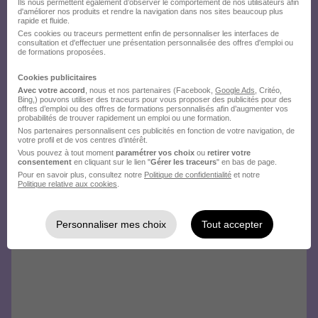
Ils nous permettent également d’observer le comportement de nos utilisateurs afin
d'améliorer nos produits et rendre la navigation dans nos sites beaucoup plus
rapide et fluide.
Ces cookies ou traceurs permettent enfin de personnaliser les interfaces de
consultation et d'effectuer une présentation personnalisée des offres d'emploi ou
de formations proposées.
Cookies publicitaires
Avec votre accord
, nous et nos partenaires (Facebook,
Google Ads
, Critéo,
Bing,) pouvons utiliser des traceurs pour vous proposer des publicités pour des
offres d’emploi ou des offres de formations personnalisés afin d’augmenter vos
probabilités de trouver rapidement un emploi ou une formation.
Nos partenaires personnalisent ces publicités en fonction de votre navigation, de
votre profil et de vos centres d’intérêt.
Vous pouvez à tout moment
paramétrer vos choix
ou
retirer votre
consentement
en cliquant sur le lien "
Gérer les traceurs
" en bas de page.
Pour en savoir plus, consultez notre
Politique de confidentialité
et notre
Politique relative aux cookies
.
Personnaliser mes choix
Tout accepter