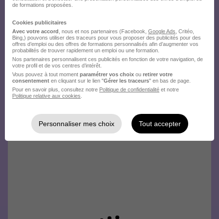
de formations proposées.
Créez votre compte Hellowork et
Cookies publicitaires
envoyez votre candidature !
Avec votre accord
, nous et nos partenaires (Facebook,
Google Ads
, Critéo,
Bing,) pouvons utiliser des traceurs pour vous proposer des publicités pour des
offres d’emploi ou des offres de formations personnalisés afin d’augmenter vos
probabilités de trouver rapidement un emploi ou une formation.
Nos partenaires personnalisent ces publicités en fonction de votre navigation, de
votre profil et de vos centres d’intérêt.
Vous pouvez à tout moment
paramétrer vos choix
ou
retirer votre
consentement
en cliquant sur le lien "
Gérer les traceurs
" en bas de page.
Pour en savoir plus, consultez notre
Politique de confidentialité
et notre
Politique relative aux cookies
.
Personnaliser mes choix
Tout accepter