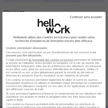
SMABTP en images
Continuer sans accepter
Hellowork utilise des cookies ou traceurs pour rendre votre
recherche d’emploi ou de formation encore plus efficace.
Cookies strictement nécessaires
Ces traceurs sont nécessaires au bon fonctionnement de nos services et
ne
peuvent pas être désactivés
.
Il s'agit notamment
de l'ensemble des cookies ou traceurs
permettant de maintenir
la session de l'utilisateur active pendant sa navigation sur le site, de stocker des
informations temporaires telles que les préférences des utilisateurs, les annonces
ou les offres vues, gérer les processus d'identification de l'utilisateur, vérifier s'il
est connecté ou non, et plus globalement garantir la sécurité du site web en
détectant les tentatives d'accès frauduleux ou les violations de sécurité.
Ces cookies ou traceurs permettent également de piloter et suivre les sources
d'acquisition d'audience en utilisant un identifiant unique permettant de comprendre
comment nos utilisateurs naviguent sur nos sites et nos applications en fonction
des différentes sources de trafic.
Ils nous permettent également d’observer le comportement de nos utilisateurs afin
d'améliorer nos produits et rendre la navigation dans nos sites beaucoup plus
Publiée le 10/07/2026 - Réf : REF1293L
rapide et fluide.
22 de plus
Ces cookies ou traceurs permettent enfin de personnaliser les interfaces de
consultation et d'effectuer une présentation personnalisée des offres d'emploi ou