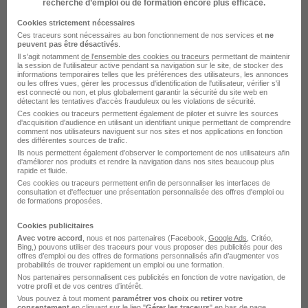
recherche d’emploi ou de formation encore plus efficace.
Cookies strictement nécessaires
Bobigny - 93
Stage
Temps partiel
Ces traceurs sont nécessaires au bon fonctionnement de nos services et
ne
peuvent pas être désactivés
.
Cette offre n’est plus disponible depuis le 10/06/26
Il s'agit notamment
de l'ensemble des cookies ou traceurs
permettant de maintenir
la session de l'utilisateur active pendant sa navigation sur le site, de stocker des
informations temporaires telles que les préférences des utilisateurs, les annonces
ou les offres vues, gérer les processus d'identification de l'utilisateur, vérifier s'il
est connecté ou non, et plus globalement garantir la sécurité du site web en
détectant les tentatives d'accès frauduleux ou les violations de sécurité.
Ces cookies ou traceurs permettent également de piloter et suivre les sources
d'acquisition d'audience en utilisant un identifiant unique permettant de comprendre
comment nos utilisateurs naviguent sur nos sites et nos applications en fonction
des différentes sources de trafic.
Ils nous permettent également d’observer le comportement de nos utilisateurs afin
Stage - Assistant Coordination Transport
d'améliorer nos produits et rendre la navigation dans nos sites beaucoup plus
rapide et fluide.
H/F
Ces cookies ou traceurs permettent enfin de personnaliser les interfaces de
Hermès
consultation et d'effectuer une présentation personnalisée des offres d'emploi ou
de formations proposées.
Bobigny - 93
Stage
Temps partiel
Cookies publicitaires
Avec votre accord
, nous et nos partenaires (Facebook,
Google Ads
, Critéo,
Bing,) pouvons utiliser des traceurs pour vous proposer des publicités pour des
Cette offre n’est plus disponible depuis le 10/06/26
offres d’emploi ou des offres de formations personnalisés afin d’augmenter vos
probabilités de trouver rapidement un emploi ou une formation.
Nos partenaires personnalisent ces publicités en fonction de votre navigation, de
votre profil et de vos centres d’intérêt.
Vous pouvez à tout moment
paramétrer vos choix
ou
retirer votre
consentement
en cliquant sur le lien "
Gérer les traceurs
" en bas de page.