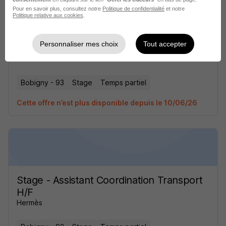
Pour en savoir plus, consultez notre
Politique de confidentialité
et notre
Politique relative aux cookies
.
Stage - Assistant Coordination Transport
Personnaliser mes choix
Tout accepter
H/F
Hermès
Bobigny - 93
Stage
Temps partiel
Cette offre n’est plus disponible depuis le 10/06/26
Stage - Assistant Coordination Transport
H/F
Hermès