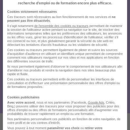
recherche d’emploi ou de formation encore plus efficace.
Cookies strictement nécessaires
Ces traceurs sont nécessaires au bon fonctionnement de nos services et
ne
peuvent pas être désactivés
.
Il s'agit notamment
de l'ensemble des cookies ou traceurs
permettant de maintenir
la session de l'utilisateur active pendant sa navigation sur le site, de stocker des
informations temporaires telles que les préférences des utilisateurs, les annonces
ou les offres vues, gérer les processus d'identification de l'utilisateur, vérifier s'il
est connecté ou non, et plus globalement garantir la sécurité du site web en
détectant les tentatives d'accès frauduleux ou les violations de sécurité.
Ces cookies ou traceurs permettent également de piloter et suivre les sources
d'acquisition d'audience en utilisant un identifiant unique permettant de comprendre
comment nos utilisateurs naviguent sur nos sites et nos applications en fonction
des différentes sources de trafic.
Ils nous permettent également d’observer le comportement de nos utilisateurs afin
d'améliorer nos produits et rendre la navigation dans nos sites beaucoup plus
rapide et fluide.
Ces cookies ou traceurs permettent enfin de personnaliser les interfaces de
consultation et d'effectuer une présentation personnalisée des offres d'emploi ou
de formations proposées.
Cookies publicitaires
Avec votre accord
, nous et nos partenaires (Facebook,
Google Ads
, Critéo,
Bing,) pouvons utiliser des traceurs pour vous proposer des publicités pour des
offres d’emploi ou des offres de formations personnalisés afin d’augmenter vos
probabilités de trouver rapidement un emploi ou une formation.
Nos partenaires personnalisent ces publicités en fonction de votre navigation, de
votre profil et de vos centres d’intérêt.
Vous pouvez à tout moment
paramétrer vos choix
ou
retirer votre