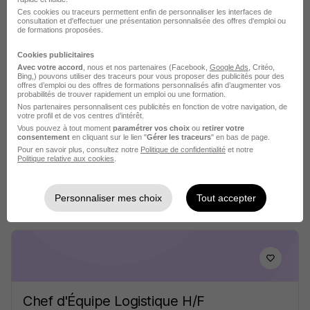
vous intéresser
Ces cookies ou traceurs permettent enfin de personnaliser les interfaces de
consultation et d'effectuer une présentation personnalisée des offres d'emploi ou
de formations proposées.
Cookies publicitaires
Avec votre accord
, nous et nos partenaires (Facebook,
Google Ads
, Critéo,
Bing,) pouvons utiliser des traceurs pour vous proposer des publicités pour des
offres d’emploi ou des offres de formations personnalisés afin d’augmenter vos
probabilités de trouver rapidement un emploi ou une formation.
Responsable d'Équipe Logistique H/F
Nos partenaires personnalisent ces publicités en fonction de votre navigation, de
Amazon
votre profil et de vos centres d’intérêt.
Vous pouvez à tout moment
paramétrer vos choix
ou
retirer votre
consentement
en cliquant sur le lien "
Gérer les traceurs
" en bas de page.
Orléans - 45
CDI
Pour en savoir plus, consultez notre
Politique de confidentialité
et notre
Politique relative aux cookies
.
Voir l’offre
il y a 27 jours
Personnaliser mes choix
Tout accepter
Chef d'Équipe Logistique H/F