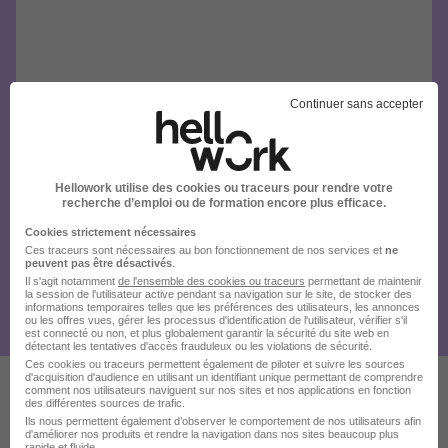
Continuer sans accepter
Hellowork utilise des cookies ou traceurs pour rendre votre
recherche d’emploi ou de formation encore plus efficace.
Cookies strictement nécessaires
Ces traceurs sont nécessaires au bon fonctionnement de nos services et
ne
peuvent pas être désactivés
.
Il s'agit notamment
de l'ensemble des cookies ou traceurs
permettant de maintenir
la session de l'utilisateur active pendant sa navigation sur le site, de stocker des
informations temporaires telles que les préférences des utilisateurs, les annonces
ou les offres vues, gérer les processus d'identification de l'utilisateur, vérifier s'il
est connecté ou non, et plus globalement garantir la sécurité du site web en
détectant les tentatives d'accès frauduleux ou les violations de sécurité.
Ces cookies ou traceurs permettent également de piloter et suivre les sources
d'acquisition d'audience en utilisant un identifiant unique permettant de comprendre
comment nos utilisateurs naviguent sur nos sites et nos applications en fonction
des différentes sources de trafic.
Ces offres pourraient aussi
Ils nous permettent également d’observer le comportement de nos utilisateurs afin
d'améliorer nos produits et rendre la navigation dans nos sites beaucoup plus
rapide et fluide.