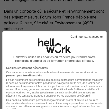
Dans un contexte où la sécurité et l'environnement sont
des enjeux majeurs, Forum Jobs France déploie une
politique Qualité, Sécurité et Environnement (QSE)
ambitieuse.
Continuer sans accepter
Notre objectif est clair : tendre vers le zéro accident, en
développant une véritable culture de la prévention à
tous les niveaux de l'organisation et dans chaque geste
Hellowork utilise des cookies ou traceurs pour rendre votre
du quotidien.
recherche d’emploi ou de formation encore plus efficace.
Cookies strictement nécessaires
Une entreprise responsable et inclusive
Ces traceurs sont nécessaires au bon fonctionnement de nos services et
ne
peuvent pas être désactivés
.
Il s'agit notamment
de l'ensemble des cookies ou traceurs
permettant de maintenir
Engagés dans une démarche RSE, nous accordons une
la session de l'utilisateur active pendant sa navigation sur le site, de stocker des
informations temporaires telles que les préférences des utilisateurs, les annonces
attention particulière à l' inclusion, au bien-être au travail
ou les offres vues, gérer les processus d'identification de l'utilisateur, vérifier s'il
et à des pratiques responsables,.
est connecté ou non, et plus globalement garantir la sécurité du site web en
détectant les tentatives d'accès frauduleux ou les violations de sécurité.
Ces cookies ou traceurs permettent également de piloter et suivre les sources
d'acquisition d'audience en utilisant un identifiant unique permettant de comprendre
Rejoignez Forum Jobs France et bénéficiez de tous ces
comment nos utilisateurs naviguent sur nos sites et nos applications en fonction