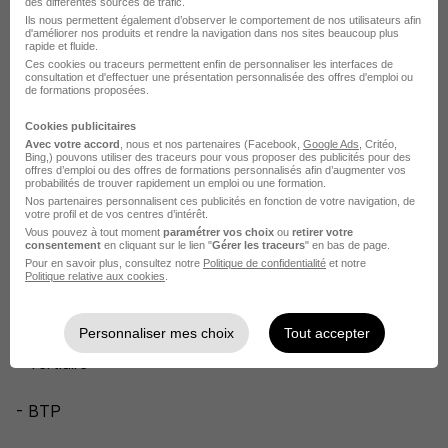
des différentes sources de trafic.
avantages !
Ils nous permettent également d’observer le comportement de nos utilisateurs afin
d'améliorer nos produits et rendre la navigation dans nos sites beaucoup plus
rapide et fluide.
Ref: u6rnzhm3zo
Ces cookies ou traceurs permettent enfin de personnaliser les interfaces de
consultation et d'effectuer une présentation personnalisée des offres d'emploi ou
de formations proposées.
L'entreprise
Cookies publicitaires
Avec votre accord
, nous et nos partenaires (Facebook,
Google Ads
, Critéo,
Bing,) pouvons utiliser des traceurs pour vous proposer des publicités pour des
Forum Jobs, un leader du secteur du Travail Temporaire
offres d’emploi ou des offres de formations personnalisés afin d’augmenter vos
probabilités de trouver rapidement un emploi ou une formation.
en France et en Belgique depuis 1997. Forum Jobs est
Nos partenaires personnalisent ces publicités en fonction de votre navigation, de
votre profil et de vos centres d’intérêt.
actif dans divers secteurs en France :
Vous pouvez à tout moment
paramétrer vos choix
ou
retirer votre
consentement
en cliquant sur le lien "
Gérer les traceurs
" en bas de page.
Pour en savoir plus, consultez notre
Politique de confidentialité
et notre
- Transport
Politique relative aux cookies
.
- Industrie : agroalimentaire, métallurgie, plasturgie...
Personnaliser mes choix
Tout accepter
- Tertiaire
- BTP