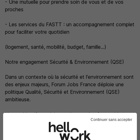
- Une mutuelle pour prendre soin de vous et de vos
proches
- Les services du FASTT : un accompagnement complet
pour faciliter votre quotidien
(logement, santé, mobilité, budget, famille...)
Notre engagement Sécurité & Environnement (QSE)
Dans un contexte où la sécurité et l'environnement sont
des enjeux majeurs, Forum Jobs France déploie une
politique Qualité, Sécurité et Environnement (QSE)
ambitieuse.
Notre objectif est clair : tendre vers le zéro accident, en
Continuer sans accepter
développant une véritable culture de la prévention à
tous les niveaux de l'organisation et dans chaque geste
du quotidien.