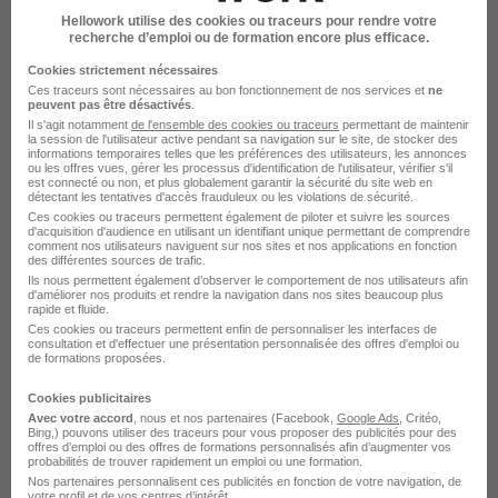
Hellowork utilise des cookies ou traceurs pour rendre votre
recherche d’emploi ou de formation encore plus efficace.
Une entreprise responsable et inclusive
Cookies strictement nécessaires
Ces traceurs sont nécessaires au bon fonctionnement de nos services et
ne
Engagés dans une démarche RSE, nous accordons une
peuvent pas être désactivés
.
attention particulière à l' inclusion, au bien-être au travail
Il s'agit notamment
de l'ensemble des cookies ou traceurs
permettant de maintenir
la session de l'utilisateur active pendant sa navigation sur le site, de stocker des
et à des pratiques responsables.
informations temporaires telles que les préférences des utilisateurs, les annonces
ou les offres vues, gérer les processus d'identification de l'utilisateur, vérifier s'il
est connecté ou non, et plus globalement garantir la sécurité du site web en
détectant les tentatives d'accès frauduleux ou les violations de sécurité.
Rejoignez Forum Jobs France et bénéficiez de tous ces
Ces cookies ou traceurs permettent également de piloter et suivre les sources
avantages !
d'acquisition d'audience en utilisant un identifiant unique permettant de comprendre
comment nos utilisateurs naviguent sur nos sites et nos applications en fonction
des différentes sources de trafic.
Ref: un9rfowxg1
Ils nous permettent également d’observer le comportement de nos utilisateurs afin
d'améliorer nos produits et rendre la navigation dans nos sites beaucoup plus
rapide et fluide.
Ces cookies ou traceurs permettent enfin de personnaliser les interfaces de
consultation et d'effectuer une présentation personnalisée des offres d'emploi ou
L'entreprise
de formations proposées.
Cookies publicitaires
Forum Jobs, un leader du secteur du Travail Temporaire
Avec votre accord
, nous et nos partenaires (Facebook,
Google Ads
, Critéo,
Bing,) pouvons utiliser des traceurs pour vous proposer des publicités pour des
en France et en Belgique depuis 1997. Forum Jobs est
offres d’emploi ou des offres de formations personnalisés afin d’augmenter vos
probabilités de trouver rapidement un emploi ou une formation.
actif dans divers secteurs en France :
Nos partenaires personnalisent ces publicités en fonction de votre navigation, de
votre profil et de vos centres d’intérêt.