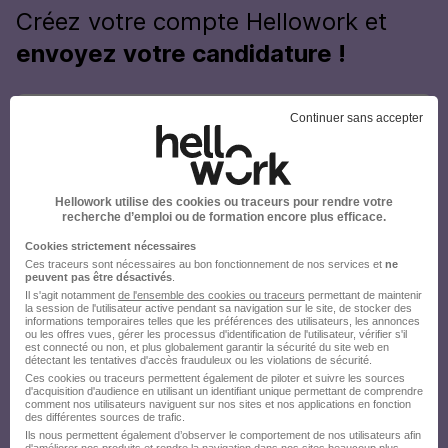
Créez votre compte Hellowork et
envoyez votre candidature !
Continuer sans accepter
Hellowork utilise des cookies ou traceurs pour rendre votre
recherche d’emploi ou de formation encore plus efficace.
Cookies strictement nécessaires
Ces traceurs sont nécessaires au bon fonctionnement de nos services et
ne
peuvent pas être désactivés
.
Il s'agit notamment
de l'ensemble des cookies ou traceurs
permettant de maintenir
la session de l'utilisateur active pendant sa navigation sur le site, de stocker des
informations temporaires telles que les préférences des utilisateurs, les annonces
ou les offres vues, gérer les processus d'identification de l'utilisateur, vérifier s'il
est connecté ou non, et plus globalement garantir la sécurité du site web en
détectant les tentatives d'accès frauduleux ou les violations de sécurité.
Ces cookies ou traceurs permettent également de piloter et suivre les sources
d'acquisition d'audience en utilisant un identifiant unique permettant de comprendre
comment nos utilisateurs naviguent sur nos sites et nos applications en fonction
des différentes sources de trafic.
Ils nous permettent également d’observer le comportement de nos utilisateurs afin