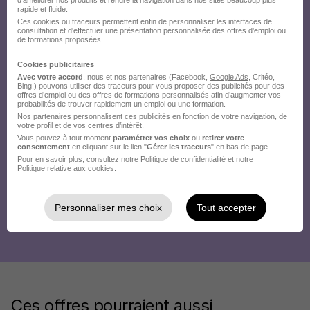
d'améliorer nos produits et rendre la navigation dans nos sites beaucoup plus
rapide et fluide.
Ces cookies ou traceurs permettent enfin de personnaliser les interfaces de
consultation et d'effectuer une présentation personnalisée des offres d'emploi ou
de formations proposées.
Cookies publicitaires
Avec votre accord
, nous et nos partenaires (Facebook,
Google Ads
, Critéo,
Bing,) pouvons utiliser des traceurs pour vous proposer des publicités pour des
offres d’emploi ou des offres de formations personnalisés afin d’augmenter vos
probabilités de trouver rapidement un emploi ou une formation.
Nos partenaires personnalisent ces publicités en fonction de votre navigation, de
votre profil et de vos centres d’intérêt.
Vous pouvez à tout moment
paramétrer vos choix
ou
retirer votre
consentement
en cliquant sur le lien "
Gérer les traceurs
" en bas de page.
Pour en savoir plus, consultez notre
Politique de confidentialité
et notre
Politique relative aux cookies
.
Personnaliser mes choix
Tout accepter
Ces offres pourraient aussi