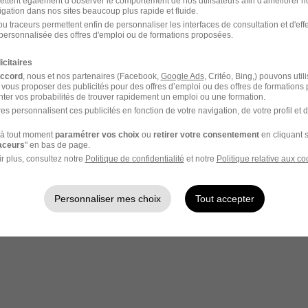
ettent également d’observer le comportement de nos utilisateurs afin d'améliorer no
igation dans nos sites beaucoup plus rapide et fluide.
u traceurs permettent enfin de personnaliser les interfaces de consultation et d'eff
personnalisée des offres d'emploi ou de formations proposées.
icitaires
accord
, nous et nos partenaires (Facebook,
Google Ads
, Critéo, Bing,) pouvons util
 vous proposer des publicités pour des offres d’emploi ou des offres de formations
ter vos probabilités de trouver rapidement un emploi ou une formation.
es personnalisent ces publicités en fonction de votre navigation, de votre profil et 
à tout moment
paramétrer vos choix
ou
retirer votre consentement
en cliquant s
raceurs
" en bas de page.
r plus, consultez notre
Politique de confidentialité
et notre
Politique relative aux co
Personnaliser mes choix
Tout accepter