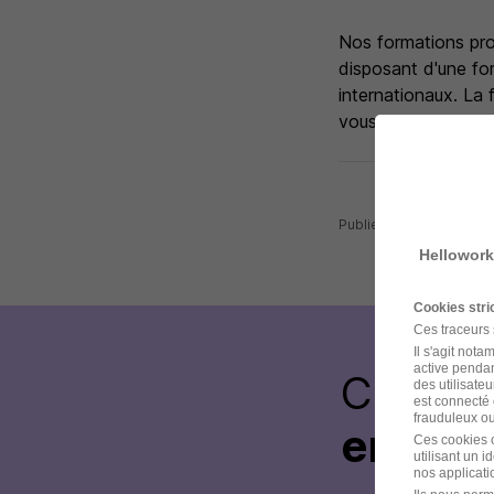
Nos formations prof
disposant d'une fo
internationaux. La
vous permettra d'o
Publiée le 07/08/2026
Hellowork
Cookies str
Ces traceurs
Il s'agit not
active pendan
Créez 
des utilisateu
est connecté 
frauduleux ou 
envoye
Ces cookies o
utilisant un 
nos applicatio