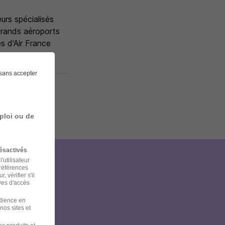
urs spécialisés
grands aéroports
s d'Air France
sans accepter
ploi ou de
ésactivés
.
'utilisateur
préférences
et
 vérifier s'il
ves d'accès
udience en
nos sites et