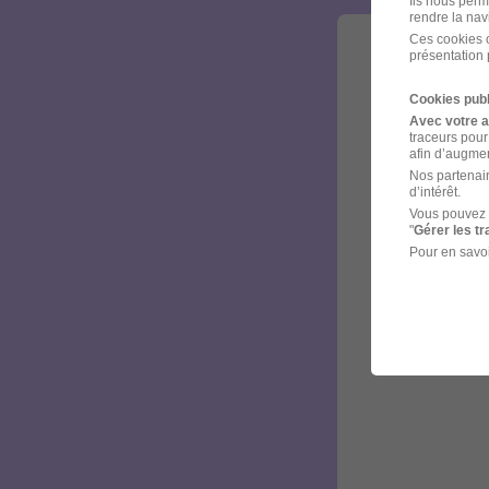
Ils nous perm
rendre la nav
Ces cookies o
présentation 
Cookies publ
Avec votre 
traceurs pour
afin d’augmen
Nos partenair
d’intérêt.
Vous pouvez 
"
Gérer les t
Pour en savoi