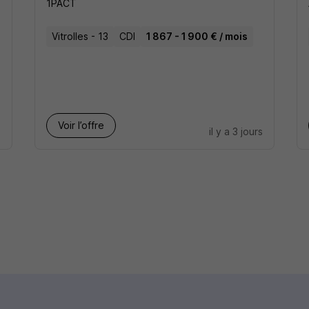
1PACT
Vitrolles - 13
CDI
1 867 - 1 900 € / mois
Voir l’offre
s
il y a 3 jours