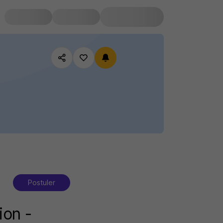
Postuler
ion -