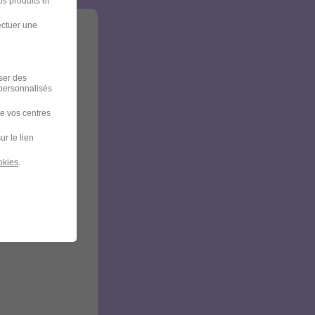
s produits et
ectuer une
iser des
 personnalisés
de vos centres
ur le lien
okies
.