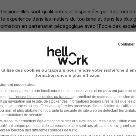
essionnelles sont qualifiantes et dispensées par des formate
rte expérience dans les métiers du tourisme et dans les plus 
 formation en partenariat pédagogique avec l'Ecole des escale
btenir les qualifications requises sur ALTEA DC-CM.
Continuer 
 - Réf : 870445/19502734 FADRADC/69L
 utilise des cookies ou traceurs pour rendre votre recherche d’em
formation encore plus efficace.
ictement nécessaires
 sont nécessaires au bon fonctionnement de nos services et
ne peuvent pas être d
amment
de l'ensemble des cookies ou traceurs
permettant de maintenir la session de l
t sa navigation sur le site, de stocker des informations temporaires telles que les 
votre compte Hellowork 
rs, les annonces ou les offres vues, gérer les processus d'identification de l'utilisateur,
ou non, et plus globalement garantir la sécurité du site web en détectant les tentati
les violations de sécurité.
z votre candidature !
u traceurs permettent également de piloter et suivre les sources d'acquisition d'a
identifiant unique permettant de comprendre comment nos utilisateurs naviguent sur 
ns en fonction des différentes sources de trafic.