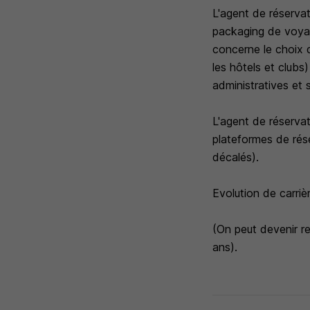
L'agent de réserva
packaging de voyage ;
concerne le choix d
les hôtels et clubs)
administratives et s
L'agent de réserva
plateformes de rése
décalés).
Evolution de carri
(On peut devenir r
ans).