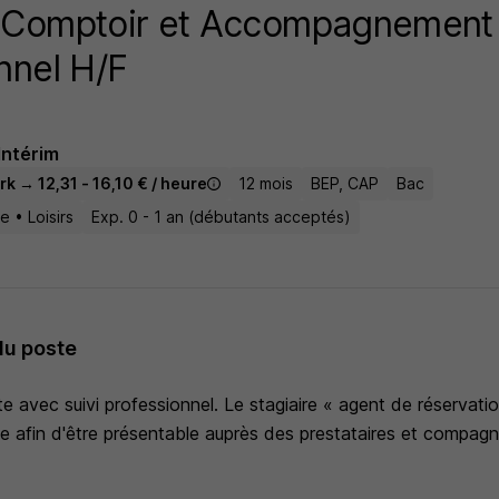
 Comptoir et Accompagnement
nnel H/F
Intérim
k → 12,31 - 16,10 € / heure
12 mois
BEP, CAP
Bac
e • Loisirs
Exp. 0 - 1 an (débutants acceptés)
du poste
te avec suivi professionnel. Le stagiaire « agent de réservatio
te afin d'être présentable auprès des prestataires et compagn