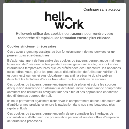
Continuer sans accepter
Publiée le 28/07/2026 - Réf : BPZVK119
Hellowork utilise des cookies ou traceurs pour rendre votre
recherche d’emploi ou de formation encore plus efficace.
Créez votre compte
Cookies strictement nécessaires
Ces traceurs sont nécessaires au bon fonctionnement de nos services et
ne
Hellowork et postulez
peuvent pas être désactivés
.
Il s'agit notamment
de l'ensemble des cookies ou traceurs
permettant de maintenir
sur le site du recruteur !
la session de l'utilisateur active pendant sa navigation sur le site, de stocker des
informations temporaires telles que les préférences des utilisateurs, les annonces
ou les offres vues, gérer les processus d'identification de l'utilisateur, vérifier s'il
est connecté ou non, et plus globalement garantir la sécurité du site web en
détectant les tentatives d'accès frauduleux ou les violations de sécurité.
Ces cookies ou traceurs permettent également de piloter et suivre les sources
d'acquisition d'audience en utilisant un identifiant unique permettant de comprendre
comment nos utilisateurs naviguent sur nos sites et nos applications en fonction
des différentes sources de trafic.
Ils nous permettent également d’observer le comportement de nos utilisateurs afin
d'améliorer nos produits et rendre la navigation dans nos sites beaucoup plus
rapide et fluide.
Ces cookies ou traceurs permettent enfin de personnaliser les interfaces de
consultation et d'effectuer une présentation personnalisée des offres d'emploi ou
de formations proposées.