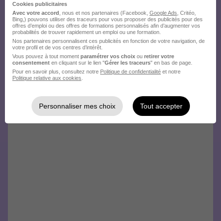
Cookies publicitaires
Avec votre accord
, nous et nos partenaires (Facebook,
Google Ads
, Critéo,
Bing,) pouvons utiliser des traceurs pour vous proposer des publicités pour des
offres d’emploi ou des offres de formations personnalisés afin d’augmenter vos
probabilités de trouver rapidement un emploi ou une formation.
Nos partenaires personnalisent ces publicités en fonction de votre navigation, de
votre profil et de vos centres d’intérêt.
Vous pouvez à tout moment
paramétrer vos choix
ou
retirer votre
consentement
en cliquant sur le lien "
Gérer les traceurs
" en bas de page.
Pour en savoir plus, consultez notre
Politique de confidentialité
et notre
Politique relative aux cookies
.
Personnaliser mes choix
Tout accepter