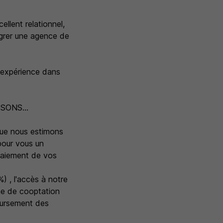
llent relationnel,
égrer une agence de
d'expérience dans
ONS...
 que nous estimons
 pour vous un
paiement de vos
) , l'accès à notre
ime de cooptation
oursement des