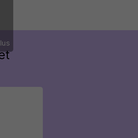
lus
et