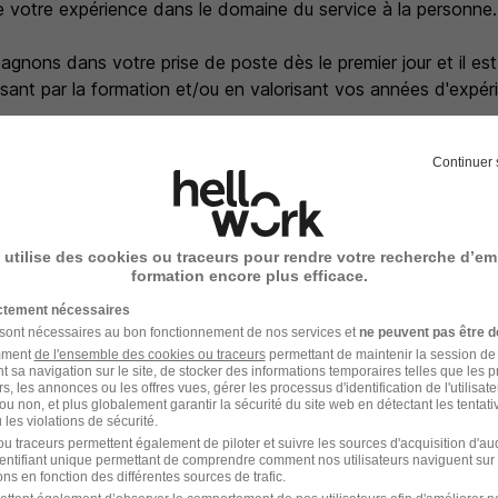
de votre expérience dans le domaine du service à la personne.
nons dans votre prise de poste dès le premier jour et il est
ssant par la formation et/ou en valorisant vos années d'expér
Continuer 
aire de la charte de la diversité. En ce sens, nous nous en
e avec la même importance.
 utilise des cookies ou traceurs pour rendre votre recherche d’em
formation encore plus efficace.
ictement nécessaires
e recrutement
 sont nécessaires au bon fonctionnement de nos services et
ne peuvent pas être d
amment
de l'ensemble des cookies ou traceurs
permettant de maintenir la session de l
rutement peuvent varier selon l'offre à laquelle vous postulez.
t sa navigation sur le site, de stocker des informations temporaires telles que les 
rs, les annonces ou les offres vues, gérer les processus d'identification de l'utilisateur,
ou non, et plus globalement garantir la sécurité du site web en détectant les tentati
 avec ou sans CV
les violations de sécurité.
u traceurs permettent également de piloter et suivre les sources d'acquisition d'a
identifiant unique permettant de comprendre comment nos utilisateurs naviguent sur 
l téléphonique avec l’agence ou le siège selon le poste
ns en fonction des différentes sources de trafic.