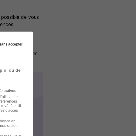
 possible de vous
iences.
sans accepter
gageons à étudier
ploi ou de
ésactivés
.
'utilisateur
préférences
 vérifier s'il
ves d'accès
udience en
nos sites et