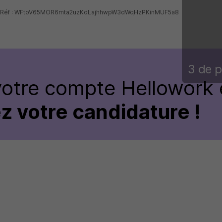
6 - Réf : WFtoV65MOR6mta2uzKdLajhhwpW3dWqHzPKinMUF5a8
3 de p
votre compte Hellowork 
z votre candidature !