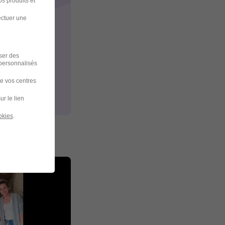
s produits et
ectuer une
iser des
 personnalisés
de vos centres
ur le lien
okies
.