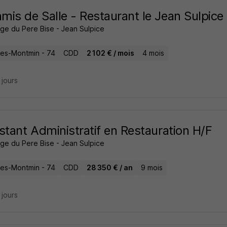
is de Salle - Restaurant le Jean Sulpice
ge du Pere Bise - Jean Sulpice
ires-Montmin - 74
CDD
2 102 € / mois
4 mois
9 jours
stant Administratif en Restauration H/F
ge du Pere Bise - Jean Sulpice
ires-Montmin - 74
CDD
28 350 € / an
9 mois
9 jours