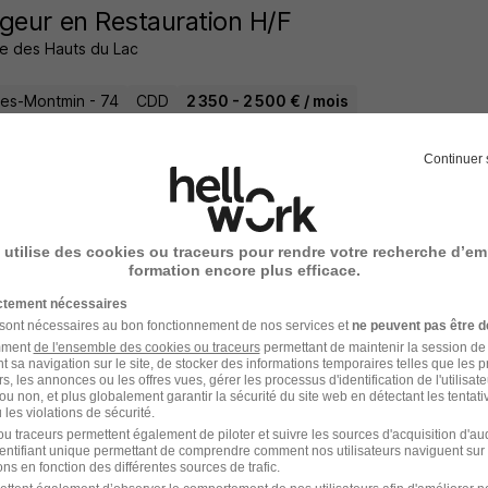
geur en Restauration H/F
me des Hauts du Lac
ires-Montmin - 74
CDD
2 350 - 2 500 € / mois
12 heures
Continuer 
 utilise des cookies ou traceurs pour rendre votre recherche d’em
 de Cuisine H/F
formation encore plus efficace.
me des Hauts du Lac
ictement nécessaires
 sont nécessaires au bon fonctionnement de nos services et
ne peuvent pas être d
ires-Montmin - 74
CDI
2 800 € / mois
amment
de l'ensemble des cookies ou traceurs
permettant de maintenir la session de l
t sa navigation sur le site, de stocker des informations temporaires telles que les 
rs, les annonces ou les offres vues, gérer les processus d'identification de l'utilisateur,
ou non, et plus globalement garantir la sécurité du site web en détectant les tentati
7 jours
les violations de sécurité.
u traceurs permettent également de piloter et suivre les sources d'acquisition d'a
identifiant unique permettant de comprendre comment nos utilisateurs naviguent sur 
ns en fonction des différentes sources de trafic.