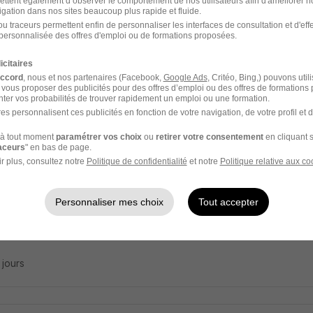
ettent également d’observer le comportement de nos utilisateurs afin d'améliorer no
igation dans nos sites beaucoup plus rapide et fluide.
oyé Polyvalent de Cuisine H/F
u traceurs permettent enfin de personnaliser les interfaces de consultation et d'eff
me des Hauts du Lac
personnalisée des offres d'emploi ou de formations proposées.
icitaires
ires-Montmin - 74
CDD
1 900 - 2 000 € / mois
accord
, nous et nos partenaires (Facebook,
Google Ads
, Critéo, Bing,) pouvons util
 vous proposer des publicités pour des offres d’emploi ou des offres de formations
ter vos probabilités de trouver rapidement un emploi ou une formation.
8 jours
es personnalisent ces publicités en fonction de votre navigation, de votre profil et 
à tout moment
paramétrer vos choix
ou
retirer votre consentement
en cliquant s
raceurs
" en bas de page.
r plus, consultez notre
Politique de confidentialité
et notre
Politique relative aux co
sse - Hôte - Restaurant Gastronomique 2
ge du Pere Bise - Jean Sulpice
Personnaliser mes choix
Tout accepter
ires-Montmin - 74
CDD
28 330 € / an
3 mois
9 jours