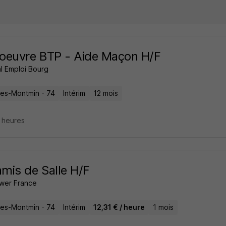
oeuvre BTP - Aide Maçon H/F
l Emploi Bourg
ires-Montmin - 74
Intérim
12 mois
7 heures
is de Salle H/F
wer France
ires-Montmin - 74
Intérim
12,31 € / heure
1 mois