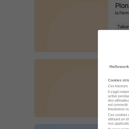
Plon
la Fer
Tallo
il y a 
Hellowork
Chef
la Fer
Cookies str
Ces traceurs
Tallo
Il s'agit not
active pendan
des utilisateu
est connecté 
il y a 
frauduleux ou 
Ces cookies o
utilisant un 
nos applicatio