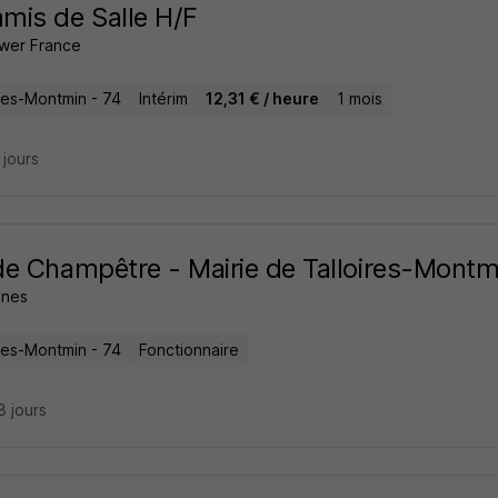
is de Salle H/F
wer France
ires-Montmin - 74
Intérim
12,31 € / heure
1 mois
7 jours
e Champêtre - Mairie de Talloires-Montm
nes
ires-Montmin - 74
Fonctionnaire
18 jours