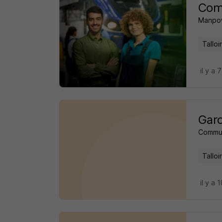
Comm
Manpo
Tallo
il y a 
Gard
Commu
Tallo
il y a 