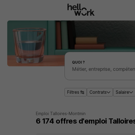
Aller au contenu principal
Effectuer une recherche d'emploi par localité
QUOI ?
Filtres
Contrats
Salaire
Emploi Talloires-Montmin
6 174
offres d'emploi
Talloir