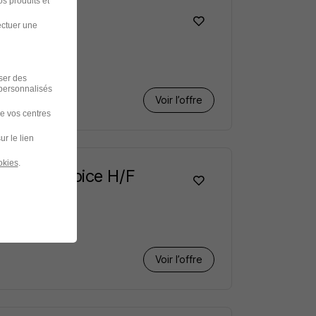
s produits et
ectuer une
iser des
 personnalisés
Voir l’offre
de vos centres
ur le lien
okies
.
 Jean Sulpice H/F
Voir l’offre