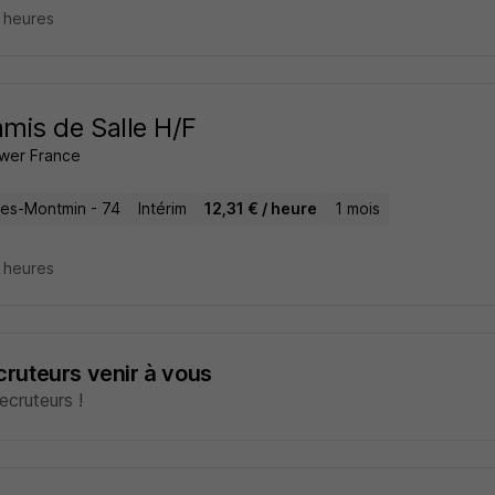
7 heures
is de Salle H/F
wer France
ires-Montmin - 74
Intérim
12,31 € / heure
1 mois
7 heures
ecruteurs venir à vous
cruteurs !