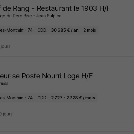
 de Rang - Restaurant le 1903 H/F
ge du Pere Bise - Jean Sulpice
ires-Montmin - 74
CDD
30 685 € / an
2 mois
9 jours
eur·se Poste Nourri Loge H/F
weiss
ires-Montmin - 74
CDD
2 727 - 2 728 € / mois
10 jours