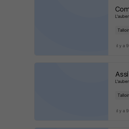
Comm
L'auber
Tallo
il y a 
Assi
L'auber
Tallo
il y a 