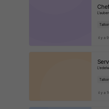
Chef
L'auber
Tallo
il y a 
Serv
L'edel
Tallo
il y a 