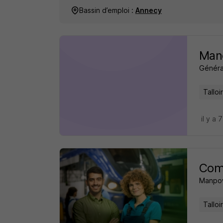
Bassin d’emploi :
Annecy
Man
Généra
Tallo
il y a 
Comm
Manpo
Tallo