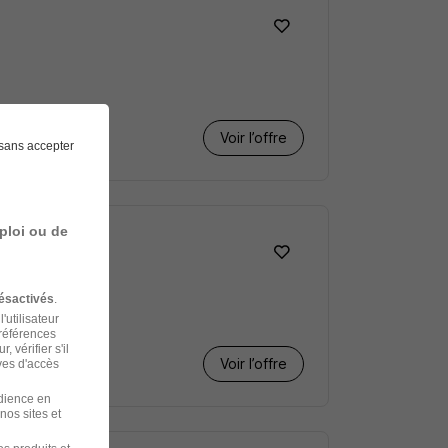
Voir l’offre
sans accepter
ploi ou de
ésactivés
.
'utilisateur
préférences
 vérifier s'il
Voir l’offre
ves d'accès
udience en
nos sites et