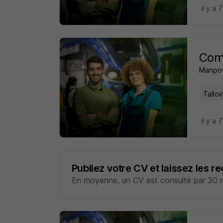
il y a 
Comm
Manpo
Tallo
il y a 
Publiez votre CV et laissez les r
En moyenne, un CV est consulté par 30 re