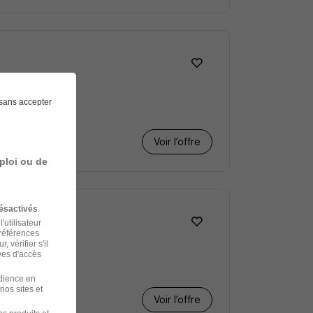
sans accepter
ail partiel
Voir l’offre
ploi ou de
ésactivés
.
'utilisateur
préférences
 vérifier s'il
ves d'accès
udience en
nos sites et
Voir l’offre