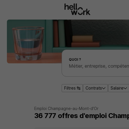
Aller au contenu principal
Effectuer une recherche d'emploi par localité
QUOI ?
Filtres
Contrats
Salaire
Emploi Champagne-au-Mont-d'Or
36 777
offres d'emploi
Champ