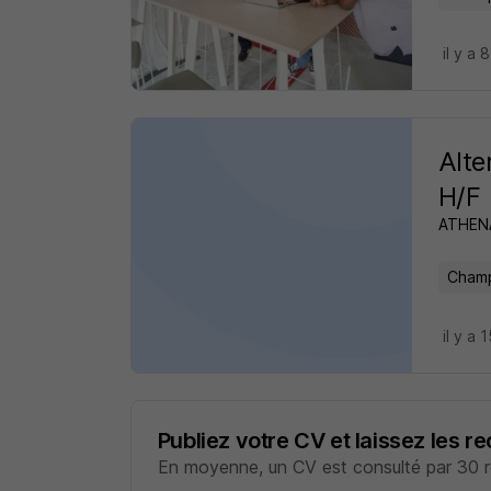
il y a 
Alt
H/F
ATHEN
Champ
il y a 
Publiez votre CV et laissez les r
En moyenne, un CV est consulté par 30 re