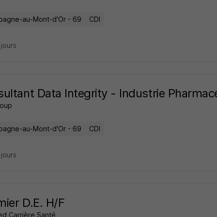
agne-au-Mont-d'Or - 69
CDI
3 jours
ultant Data Integrity - Industrie Pharmac
roup
agne-au-Mont-d'Or - 69
CDI
3 jours
rmier D.E. H/F
ed Carrière Santé