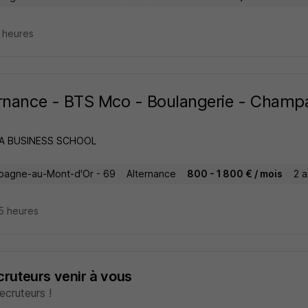
8 heures
ernance - BTS Mco - Boulangerie - Cham
A BUSINESS SCHOOL
agne-au-Mont-d'Or - 69
Alternance
800 - 1 800 € / mois
2 a
15 heures
ecruteurs venir à vous
cruteurs !