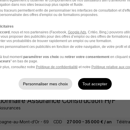
ettent également d’observer le comportement de nos utilisateurs afin d'améliorer no
igation dans nos sites beaucoup plus rapide et fluide.
u traceurs permettent enfin de personnaliser les interfaces de consultation et d'eff
personnalisée des offres d'emploi ou de formations proposées.
gé de Comptes en Assurance Energies R
icitaires
accord
, nous et nos partenaires (Facebook,
Google Ads
, Critéo, Bing,) pouvons util
 vous proposer des publicités pour des offres d’emploi ou des offres de formations
ter vos probabilités de trouver rapidement un emploi ou une formation.
 Assurances
es personnalisent ces publicités en fonction de votre navigation, de votre profil et 
agne-au-Mont-d'Or - 69
CDI
32 000 - 40 000 € / an
Télétrav
à tout moment
paramétrer vos choix
ou
retirer votre consentement
en cliquant s
raceurs
" en bas de page.
r plus, consultez notre
Politique de confidentialité
et notre
Politique relative aux co
2 jours
Personnaliser mes choix
Tout accepter
ionnaire Assurance Construction H/F
 Assurances
agne-au-Mont-d'Or - 69
CDD
27 000 - 35 000 € / an
Télétra