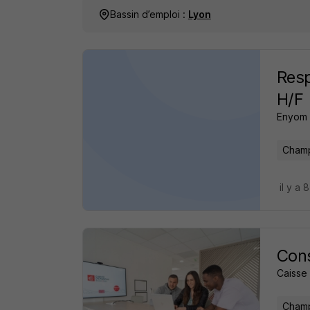
Bassin d’emploi :
Lyon
Resp
H/F
Enyom D
Champ
il y a 
Cons
Caisse
Champ