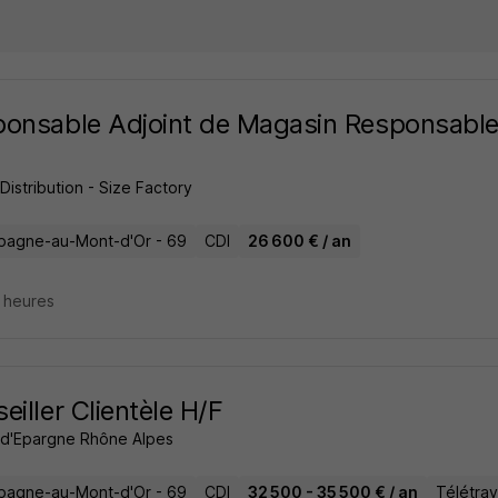
onsable Adjoint de Magasin Responsable
istribution - Size Factory
agne-au-Mont-d'Or - 69
CDI
26 600 € / an
8 heures
eiller Clientèle H/F
 d'Epargne Rhône Alpes
agne-au-Mont-d'Or - 69
CDI
32 500 - 35 500 € / an
Télétrava