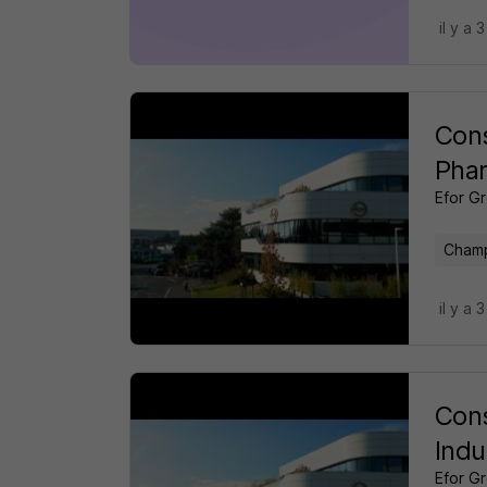
il y a 
Cons
Pha
Efor G
Champ
il y a 
Cons
Indu
Efor G