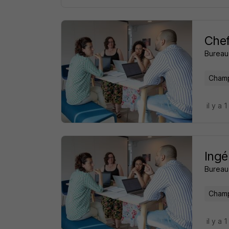
Chef
Bureau 
Champ
il y a 1
Ingé
Bureau 
Champ
il y a 1