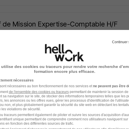
 de Mission Expertise-Comptable H/F
Super recruteur
Continuer 
agne-au-Mont-d'Or - 69
CDI
38 000 - 45 000 € / an
Télétrav
2 jours
 utilise des cookies ou traceurs pour rendre votre recherche d’em
formation encore plus efficace.
ictement nécessaires
 sont nécessaires au bon fonctionnement de nos services et
ne peuvent pas être d
deur H/F
amment
de l'ensemble des cookies ou traceurs
permettant de maintenir la session de l
t sa navigation sur le site, de stocker des informations temporaires telles que les 
b Lyon
rs, les annonces ou les offres vues, gérer les processus d'identification de l'utilisateur,
ou non, et plus globalement garantir la sécurité du site web en détectant les tentati
les violations de sécurité.
agne-au-Mont-d'Or - 69
Intérim
14 - 15 € / heure
12 mois
u traceurs permettent également de piloter et suivre les sources d'acquisition d'a
identifiant unique permettant de comprendre comment nos utilisateurs naviguent sur 
ns en fonction des différentes sources de trafic.
2 jours