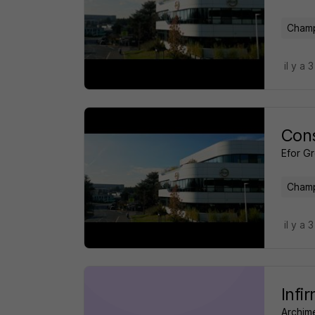
Champ
il y a 
Cons
Efor G
Champ
il y a 
Infi
Archim