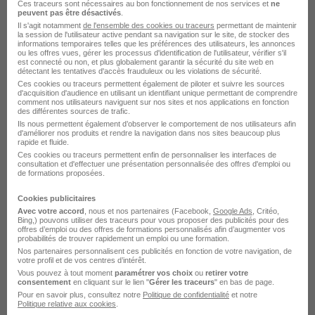
il y a 1 jour
Ces traceurs sont nécessaires au bon fonctionnement de nos services et
ne
peuvent pas être désactivés
.
Il s'agit notamment
de l'ensemble des cookies ou traceurs
permettant de maintenir
la session de l'utilisateur active pendant sa navigation sur le site, de stocker des
informations temporaires telles que les préférences des utilisateurs, les annonces
ou les offres vues, gérer les processus d'identification de l'utilisateur, vérifier s'il
est connecté ou non, et plus globalement garantir la sécurité du site web en
détectant les tentatives d'accès frauduleux ou les violations de sécurité.
Ces cookies ou traceurs permettent également de piloter et suivre les sources
d'acquisition d'audience en utilisant un identifiant unique permettant de comprendre
comment nos utilisateurs naviguent sur nos sites et nos applications en fonction
Soyez l'un des premiers à postuler
des différentes sources de trafic.
Ils nous permettent également d’observer le comportement de nos utilisateurs afin
Aide à Domicile H/F
d'améliorer nos produits et rendre la navigation dans nos sites beaucoup plus
rapide et fluide.
Vitalliance
Ces cookies ou traceurs permettent enfin de personnaliser les interfaces de
consultation et d'effectuer une présentation personnalisée des offres d'emploi ou
de formations proposées.
Cenon - 33
CDD
12,31 € / heure
Cookies publicitaires
Avec votre accord
, nous et nos partenaires (Facebook,
Google Ads
, Critéo,
Voir l’offre
Bing,) pouvons utiliser des traceurs pour vous proposer des publicités pour des
il y a 1 jour
offres d’emploi ou des offres de formations personnalisés afin d’augmenter vos
probabilités de trouver rapidement un emploi ou une formation.
Nos partenaires personnalisent ces publicités en fonction de votre navigation, de
votre profil et de vos centres d’intérêt.
Vous pouvez à tout moment
paramétrer vos choix
ou
retirer votre
consentement
en cliquant sur le lien "
Gérer les traceurs
" en bas de page.
Pour en savoir plus, consultez notre
Politique de confidentialité
et notre
Politique relative aux cookies
.