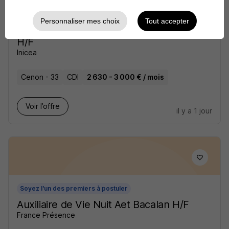
Soyez l'un des premiers à postuler
Personnaliser mes choix
Tout accepter
Infirmier de Jour en Smr Polyvalent
H/F
Inicea
Cenon - 33
CDI
2 630 - 3 000 € / mois
Voir l’offre
il y a 1 jour
Soyez l'un des premiers à postuler
Auxiliaire de Vie Nuit Aet Bacalan H/F
France Présence