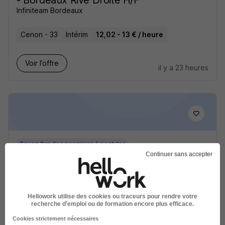
- Bordeaux Rive Droite H/F
Infiniteam Bordeaux
Cenon - 33
Intérim
12,02 - 13 € / heure
Voir l’offre
il y a 23 heures
Soyez l'un des premiers à postuler
Continuer sans accepter
Auxiliaire de Vie Bordeaux Bastide H/F
France Présence
Cenon - 33
CDI
12,35 - 12,85 € / heure
Hellowork utilise des cookies ou traceurs pour rendre votre
recherche d’emploi ou de formation encore plus efficace.
Cookies strictement nécessaires
Voir l’offre