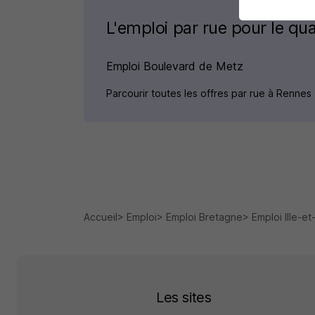
L'emploi par rue pour le qua
Emploi Boulevard de Metz
Parcourir toutes les offres par rue à Rennes
Accueil
Emploi
Emploi Bretagne
Emploi Ille-et
Les sites