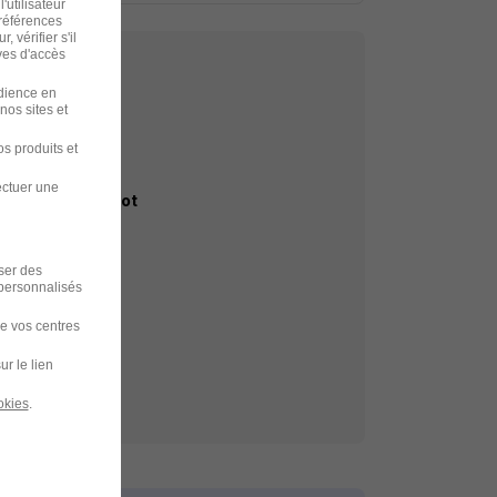
'utilisateur
préférences
 vérifier s'il
ves d'accès
udience en
nos sites et
s produits et
echerche
ectuer une
aurice Guillaudot
er
iser des
 personnalisés
de vos centres
ur le lien
okies
.