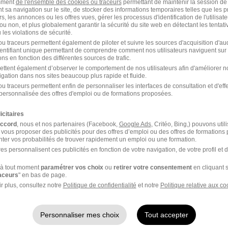
amment
de l'ensemble des cookies ou traceurs
permettant de maintenir la session de l
t sa navigation sur le site, de stocker des informations temporaires telles que les 
rs, les annonces ou les offres vues, gérer les processus d'identification de l'utilisateur,
ou non, et plus globalement garantir la sécurité du site web en détectant les tentati
les violations de sécurité.
u traceurs permettent également de piloter et suivre les sources d'acquisition d'a
identifiant unique permettant de comprendre comment nos utilisateurs naviguent sur 
ns en fonction des différentes sources de trafic.
ettent également d’observer le comportement de nos utilisateurs afin d'améliorer no
Élargissez votre r
igation dans nos sites beaucoup plus rapide et fluide.
u traceurs permettent enfin de personnaliser les interfaces de consultation et d'eff
Emploi Rue du Général M
cette recherche dès leur
personnalisée des offres d'emploi ou de formations proposées.
Emploi Rennes
icitaires
Emploi Thabor / Saint-Héli
accord
, nous et nos partenaires (Facebook,
Google Ads
, Critéo, Bing,) pouvons util
 vous proposer des publicités pour des offres d’emploi ou des offres de formations
e
ter vos probabilités de trouver rapidement un emploi ou une formation.
es personnalisent ces publicités en fonction de votre navigation, de votre profil et 
ceptez les
CGU
et déclarez
à tout moment
paramétrer vos choix
ou
retirer votre consentement
en cliquant s
rotection des données du
raceurs
" en bas de page.
r plus, consultez notre
Politique de confidentialité
et notre
Politique relative aux co
Personnaliser mes choix
Tout accepter