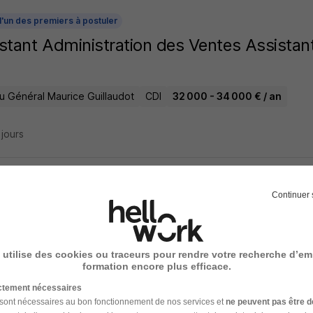
l'un des premiers à postuler
stant Administration des Ventes Assista
u Général Maurice Guillaudot
CDI
32 000 - 34 000 € / an
2 jours
Continuer 
stant Administration des Ventes Assista
u Général Maurice Guillaudot
CDI
28 000 - 30 500 € / an
 utilise des cookies ou traceurs pour rendre votre recherche d’em
formation encore plus efficace.
ictement nécessaires
3 jours
 sont nécessaires au bon fonctionnement de nos services et
ne peuvent pas être d