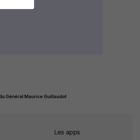
du Général Maurice Guillaudot
Les apps