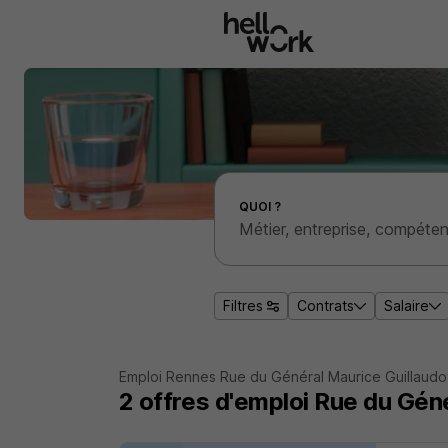
Aller au contenu principal
Effectuer une recherche d'emploi par localité
QUOI ?
Filtres
Contrats
Salaire
Emploi Rennes Rue du Général Maurice Guillaudo
2
offres d'emploi
Rue du Géné