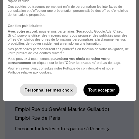
rapide et fluide.
Ces cookies ou traceurs permettent enfin de personnaliser les interfaces de
consultation et d'effectuer une présentation personnalisée des offres d'emploi ou
de formations proposées.
Élargissez votre recherche
Cookies publicitaires
Emploi Boulevard de Metz
Avec votre accord
, nous et nos partenaires (Facebook,
Google Ads
, Critéo,
Bing,) pouvons utiliser des traceurs pour vous proposer des publicités pour des
offres d’emploi ou des offres de formations personnalisés afin d’augmenter vos
Emploi Rennes
probabilités de trouver rapidement un emploi ou une formation.
Emploi Thabor / Saint-Hélier
Nos partenaires personnalisent ces publicités en fonction de votre navigation, de
votre profil et de vos centres d’intérêt.
Vous pouvez à tout moment
paramétrer vos choix
ou
retirer votre
consentement
en cliquant sur le lien "
Gérer les traceurs
" en bas de page.
Pour en savoir plus, consultez notre
Politique de confidentialité
et notre
Politique relative aux cookies
.
L'emploi par rue pour le quartier
Personnaliser mes choix
Tout accepter
Thabor / Saint-Hélier
Emploi Rue du Général Maurice Guillaudot
Emploi Rue de Paris
Parcourir toutes les offres par rue à Rennes