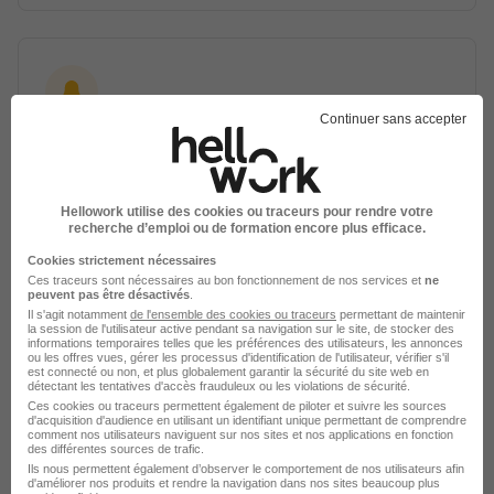
Continuer sans accepter
Créez une alerte
Soyez alerté des nouvelles offres pour cette
Hellowork utilise des cookies ou traceurs pour rendre votre
recherche dès leur parution.
recherche d’emploi ou de formation encore plus efficace.
Cookies strictement nécessaires
Créer mon alerte
Ces traceurs sont nécessaires au bon fonctionnement de nos services et
ne
peuvent pas être désactivés
.
Il s'agit notamment
de l'ensemble des cookies ou traceurs
permettant de maintenir
En cliquant sur "Créer mon alerte", vous acceptez les
la session de l'utilisateur active pendant sa navigation sur le site, de stocker des
informations temporaires telles que les préférences des utilisateurs, les annonces
CGU
et déclarez avoir pris connaissance de la
ou les offres vues, gérer les processus d'identification de l'utilisateur, vérifier s'il
politique de protection des données du site
est connecté ou non, et plus globalement garantir la sécurité du site web en
hellowork.com.
détectant les tentatives d'accès frauduleux ou les violations de sécurité.
Ces cookies ou traceurs permettent également de piloter et suivre les sources
d'acquisition d'audience en utilisant un identifiant unique permettant de comprendre
comment nos utilisateurs naviguent sur nos sites et nos applications en fonction
des différentes sources de trafic.
Ils nous permettent également d’observer le comportement de nos utilisateurs afin
d'améliorer nos produits et rendre la navigation dans nos sites beaucoup plus