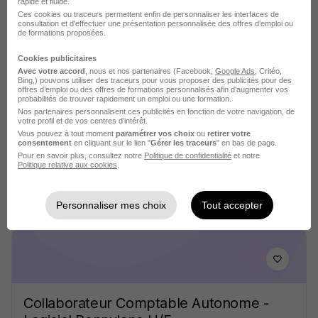
rapide et fluide.
Ces cookies ou traceurs permettent enfin de personnaliser les interfaces de
consultation et d'effectuer une présentation personnalisée des offres d'emploi ou
de formations proposées.
Cookies publicitaires
Post-Doctorante ou Post-Doctorant
Avec votre accord
, nous et nos partenaires (Facebook,
Google Ads
, Critéo,
en Synthèse Sonore Émotionnelle -
Bing,) pouvons utiliser des traceurs pour vous proposer des publicités pour des
offres d’emploi ou des offres de formations personnalisés afin d’augmenter vos
CDD H/F
probabilités de trouver rapidement un emploi ou une formation.
Nos partenaires personnalisent ces publicités en fonction de votre navigation, de
Télécom Paris
votre profil et de vos centres d’intérêt.
Vous pouvez à tout moment
paramétrer vos choix
ou
retirer votre
consentement
en cliquant sur le lien "
Gérer les traceurs
" en bas de page.
Palaiseau - 91
CDD
Pour en savoir plus, consultez notre
Politique de confidentialité
et notre
Politique relative aux cookies
.
Voir l’offre
il y a 15 jours
Personnaliser mes choix
Tout accepter
Collaborateur Comptable Autonome -