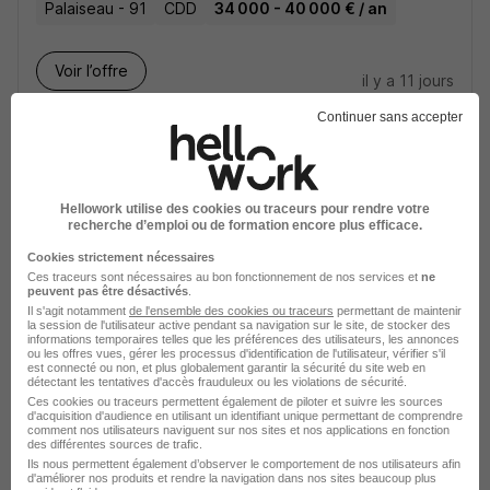
Palaiseau - 91
CDD
34 000 - 40 000 € / an
Voir l’offre
il y a 11 jours
Continuer sans accepter
Hellowork utilise des cookies ou traceurs pour rendre votre
recherche d’emploi ou de formation encore plus efficace.
Gestionnaire Scolarité Masters - CDD
Cookies strictement nécessaires
- H/F
Ces traceurs sont nécessaires au bon fonctionnement de nos services et
ne
peuvent pas être désactivés
.
Télécom SudParis
Il s'agit notamment
de l'ensemble des cookies ou traceurs
permettant de maintenir
la session de l'utilisateur active pendant sa navigation sur le site, de stocker des
informations temporaires telles que les préférences des utilisateurs, les annonces
Palaiseau - 91
CDD
25 000 - 35 000 € / an
ou les offres vues, gérer les processus d'identification de l'utilisateur, vérifier s'il
est connecté ou non, et plus globalement garantir la sécurité du site web en
détectant les tentatives d'accès frauduleux ou les violations de sécurité.
Ces cookies ou traceurs permettent également de piloter et suivre les sources
Voir l’offre
d'acquisition d'audience en utilisant un identifiant unique permettant de comprendre
il y a 10 jours
comment nos utilisateurs naviguent sur nos sites et nos applications en fonction
des différentes sources de trafic.
Ils nous permettent également d’observer le comportement de nos utilisateurs afin
d'améliorer nos produits et rendre la navigation dans nos sites beaucoup plus