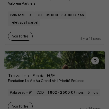
Valorem Partners
Palaiseau - 91
CDI
35 000 - 39 000 € / an
Télétravail partiel
Voir l’offre
il y a 11 jours
Travailleur Social H/F
Fondation La Vie Au Grand Air I Priorité Enfance
Palaiseau - 91
CDD
1 802 - 2 500 € / mois
5 mois
Voir l’offre
il y a 14 jours