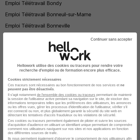
Emploi Télétravail Bondy
Emploi Télétravail Bonneuil-sur-Marne
Emploi Télétravail Bonneville
Emploi Télétravail Bons-en-Chablais
Continuer sans accepter
Emploi Télétravail Bordeaux
Emploi Télétravail Bordes
Hellowork utilise des cookies ou traceurs pour rendre votre
Emploi Télétravail Bormes-les-Mimosas
recherche d’emploi ou de formation encore plus efficace.
Cookies strictement nécessaires
Emploi Télétravail Bouaye
Ces traceurs sont nécessaires au bon fonctionnement de nos services et
ne
peuvent pas être désactivés
.
Emploi Télétravail Bouc-Bel-Air
Il s'agit notamment
de l'ensemble des cookies ou traceurs
permettant de maintenir
la session de l'utilisateur active pendant sa navigation sur le site, de stocker des
informations temporaires telles que les préférences des utilisateurs, les annonces
Emploi Télétravail Bouguenais
ou les offres vues, gérer les processus d'identification de l'utilisateur, vérifier s'il
est connecté ou non, et plus globalement garantir la sécurité du site web en
Emploi Télétravail Bouillargues
détectant les tentatives d'accès frauduleux ou les violations de sécurité.
Ces cookies ou traceurs permettent également de piloter et suivre les sources
d'acquisition d'audience en utilisant un identifiant unique permettant de comprendre
Emploi Télétravail Boulay-Moselle
comment nos utilisateurs naviguent sur nos sites et nos applications en fonction
des différentes sources de trafic.
Emploi Télétravail Boulazac Isle Manoire
Ils nous permettent également d’observer le comportement de nos utilisateurs afin