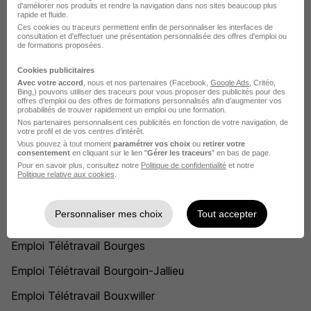
d'améliorer nos produits et rendre la navigation dans nos sites beaucoup plus
rapide et fluide.
Emploi Télétravail Boulogne-Billancourt
Ces cookies ou traceurs permettent enfin de personnaliser les interfaces de
consultation et d'effectuer une présentation personnalisée des offres d'emploi ou
Emploi Télétravail Boulogne-sur-Mer
de formations proposées.
Emploi Télétravail Bourg-de-Péage
Cookies publicitaires
Avec votre accord
, nous et nos partenaires (Facebook,
Google Ads
, Critéo,
Bing,) pouvons utiliser des traceurs pour vous proposer des publicités pour des
Emploi Télétravail Bourg-en-Bresse
offres d’emploi ou des offres de formations personnalisés afin d’augmenter vos
probabilités de trouver rapidement un emploi ou une formation.
Emploi Télétravail Bourg-la-Reine
Nos partenaires personnalisent ces publicités en fonction de votre navigation, de
votre profil et de vos centres d’intérêt.
Emploi Télétravail Bourg-lès-Valence
Vous pouvez à tout moment
paramétrer vos choix
ou
retirer votre
consentement
en cliquant sur le lien "
Gérer les traceurs
" en bas de page.
Pour en savoir plus, consultez notre
Politique de confidentialité
et notre
Emploi Télétravail Bourg-Saint-Andéol
Politique relative aux cookies
.
Emploi Télétravail Bourg-Saint-Maurice
Personnaliser mes choix
Tout accepter
Emploi Télétravail Bourgbarré
Emploi Télétravail Bourges
Emploi Télétravail Bourgoin-Jallieu
Emploi Télétravail Bouxwiller